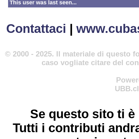
This user was last seen...
Contattaci
|
www.cubas
© 2000 - 2025. Il materiale di questo fo
caso vogliate citare del co
Power
UBB.cl
Se questo sito ti è
Tutti i contributi andr