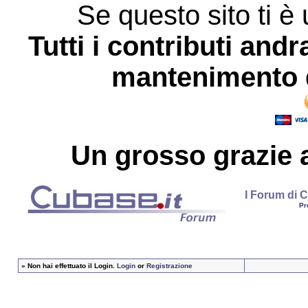
Se questo sito ti è 
Tutti i contributi andr
mantenimento d
Un grosso
grazie
a
I Forum di C
Pr
»
Non hai effettuato il Login.
Login
or
Registrazione