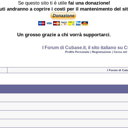
Se questo sito ti è utile
fai una donazione!
buti andranno a coprire i costi per il mantenimento del si
Un grosso
grazie
a chi vorrà supportarci.
I Forum di Cubase.it, il sito italiano s
Profilo Personale
|
Registrazione
|
Cerca nel
I Forum di Cuba