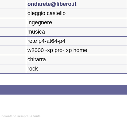
ondarete@libero.it
oleggio castello
ingegnere
musica
rete p4-at64-p4
w2000 -xp pro- xp home
chitarra
rock
, indicatene sempre la fonte.