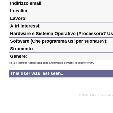
Indirizzo email
:
Località
:
Lavoro
:
Altri interessi
:
Hardware e Sistema Operativo (Processore? Usi
Software (Che programma usi per suonare?)
:
Strumento
:
Genere
:
Nota: i Member Ratings non sono attualmente permessi in questo forum.
This user was last seen...
© 2000 - 2025. Il materiale 