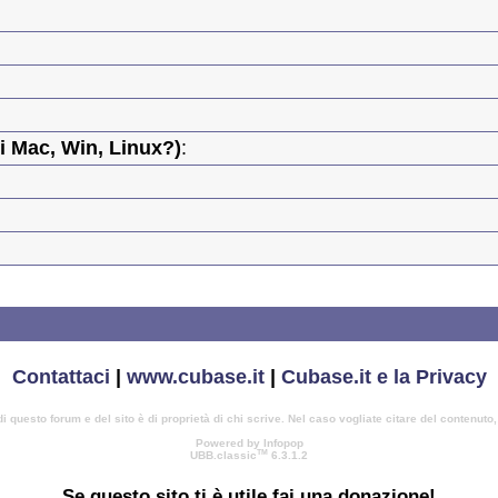
 Mac, Win, Linux?)
:
Contattaci
|
www.cubase.it
|
Cubase.it e la Privacy
di questo forum e del sito è di proprietà di chi scrive. Nel caso vogliate citare del contenuto
Powered by Infopop
TM
UBB.classic
6.3.1.2
Se questo sito ti è utile
fai una donazione!