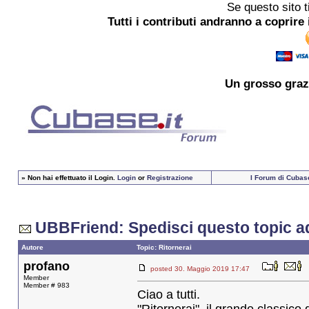
Se questo sito t
Tutti i contributi andranno a coprire 
Un grosso
graz
»
Non hai effettuato il Login.
Login
or
Registrazione
I Forum di Cubase
UBBFriend: Spedisci questo topic a
Autore
Topic: Ritornerai
profano
posted 30. Maggio 2019 17:47
Member
Member # 983
Ciao a tutti.
"Ritornerai", il grande classic