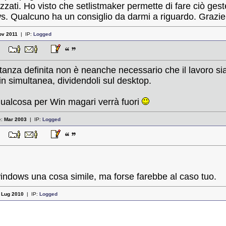
nizzati. Ho visto che setlistmaker permette di fare ciò g
. Qualcuno ha un consiglio da darmi a riguardo. Grazie 
ov 2011
| IP:
Logged
:50
tanza definita non è neanche necessario che il lavoro si
n simultanea, dividendoli sul desktop.
ualcosa per Win magari verrà fuori
e:
Mar 2003
| IP:
Logged
:44
windows una cosa simile, ma forse farebbe al caso tuo.
:
Lug 2010
| IP:
Logged