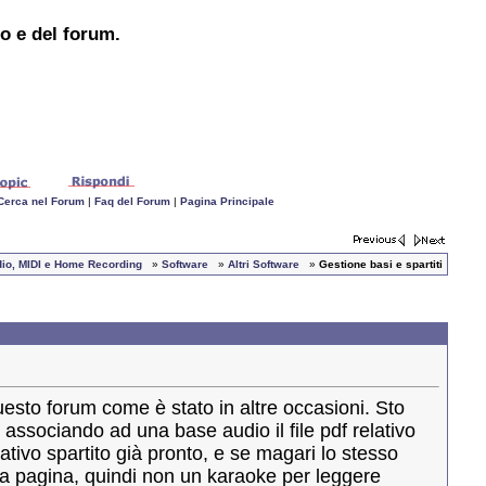
to e del forum.
Cerca nel Forum
|
Faq del Forum
|
Pagina Principale
udio, MIDI e Home Recording
»
Software
»
Altri Software
»
Gestione basi e spartiti
questo forum come è stato in altre occasioni. Sto
associando ad una base audio il file pdf relativo
lativo spartito già pronto, e se magari lo stesso
a pagina, quindi non un karaoke per leggere