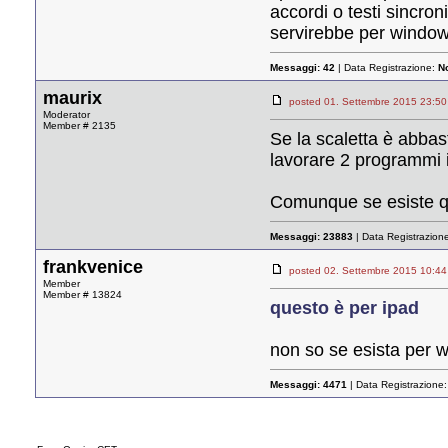
accordi o testi sincro
servirebbe per windows
Messaggi:
42
| Data Registrazione:
N
maurix
posted 01. Settembre 2015 23
Moderator
Member # 2135
Se la scaletta è abbas
lavorare 2 programmi i
Comunque se esiste q
Messaggi:
23883
| Data Registrazion
frankvenice
posted 02. Settembre 2015 10
Member
Member # 13824
questo è per ipad
non so se esista per 
Messaggi:
4471
| Data Registrazione