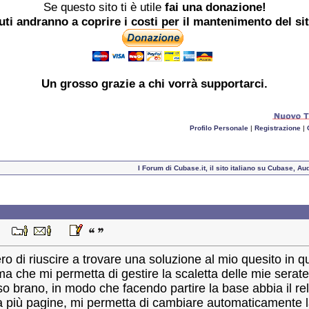
Se questo sito ti è utile
fai una donazione!
buti andranno a coprire i costi per il mantenimento del si
Un grosso
grazie
a chi vorrà supportarci.
Profilo Personale
|
Registrazione
|
I Forum di Cubase.it, il sito italiano su Cubase, A
:59
ero di riuscire a trovare una soluzione al mio quesito in 
che mi permetta di gestire la scaletta delle mie serate 
sso brano, in modo che facendo partire la base abbia il re
a più pagine, mi permetta di cambiare automaticamente l