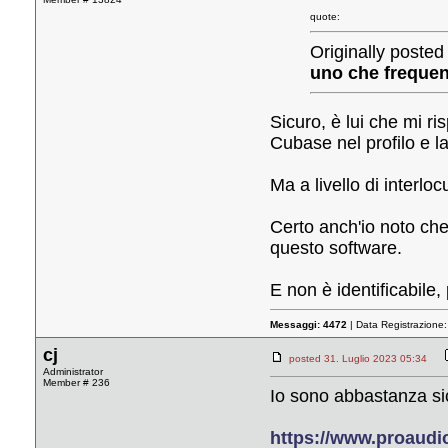
quote:
Originally posted 
uno che frequen
Sicuro, è lui che mi r
Cubase nel profilo e 
Ma a livello di interlo
Certo anch'io noto che 
questo software.
E non è identificabile
Messaggi:
4472
| Data Registrazione
cj
posted 31. Luglio 2023 05:34
Administrator
Member # 236
Io sono abbastanza sic
https://www.proaudio