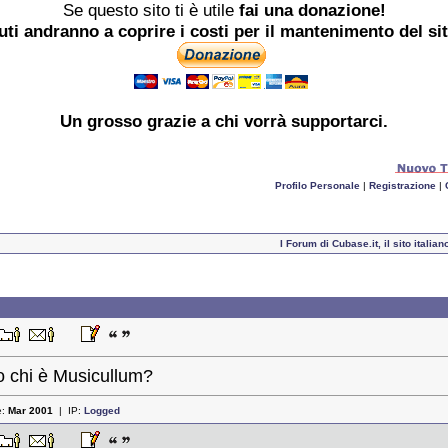
Se questo sito ti è utile
fai una donazione!
buti andranno a coprire i costi per il mantenimento del si
Un grosso
grazie
a chi vorrà supportarci.
Profilo Personale
|
Registrazione
|
I Forum di Cubase.it, il sito ital
o chi è Musicullum?
e:
Mar 2001
| IP:
Logged