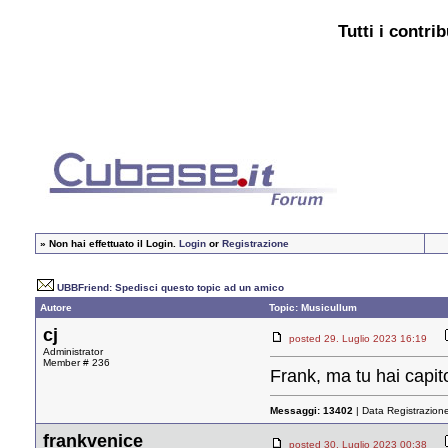
Tutti i contri
»
Non hai effettuato il Login.
Login
or
Registrazione
UBBFriend: Spedisci questo topic ad un amico
Autore
Topic: Musicullum
cj
posted 29. Luglio 2023 16:19
Administrator
Member # 236
Frank, ma tu hai capit
Messaggi:
13402
| Data Registrazion
frankvenice
posted 30. Luglio 2023 00:38