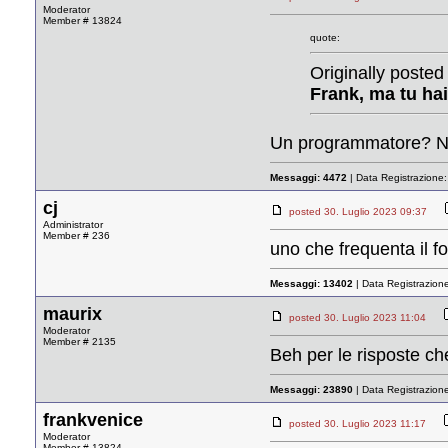
Moderator
Member # 13824
quote:
Originally posted 
Frank, ma tu ha
Un programmatore? No
Messaggi:
4472
| Data Registrazione
cj
posted 30. Luglio 2023 09:37
Administrator
Member # 236
uno che frequenta il f
Messaggi:
13402
| Data Registrazion
maurix
posted 30. Luglio 2023 11:04
Moderator
Member # 2135
Beh per le risposte ch
Messaggi:
23890
| Data Registrazion
frankvenice
posted 30. Luglio 2023 11:17
Moderator
Member # 13824