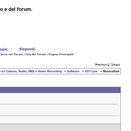
to e del forum.
Cerca nel Forum
|
Faq del Forum
|
Pagina Principale
iano su Cubase, Audio, MIDI e Home Recording
»
Software
»
VST Live
»
Musicullum