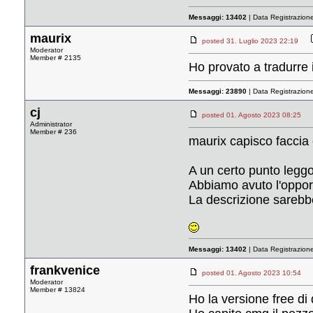
Messaggi:
13402
| Data Registrazion
maurix
posted 31. Luglio 2023 22:19
Moderator
Member # 2135
Ho provato a tradurre 
Messaggi:
23890
| Data Registrazion
cj
posted 01. Agosto 2023 08:2
Administrator
Member # 236
maurix capisco faccia
A un certo punto leggo
Abbiamo avuto l'opport
La descrizione sarebbe 
Messaggi:
13402
| Data Registrazion
frankvenice
posted 01. Agosto 2023 10:5
Moderator
Member # 13824
Ho la versione free di 