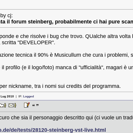
by cj:
ta il forum steinberg, probabilmente ci hai pure sca
isponde e che risolve i bug che trovo. QUalche altra volta
la scritta "DEVELOPER".
cuzione tecnica il 90% è Musicullum che cura i problemi, 
il profilo (e il logo/foto) manca di "ufficialità", magari è
, per nickname, tra i nomi sui credits del programma.
:
Lug 2010
| IP:
Logged
uro che sia il personaggio descritto qui (ci vuole un trad
.de/de/tests/28120-steinberg-vst-live.html