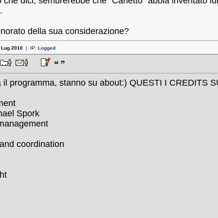
 che dici, sembrerebbe che "Carletto" abbia inventato lui 
.
onorato della sua considerazione?
:
Lug 2010
| IP:
Logged
ora il programma, stanno su about:) QUESTI I CREDI
ment
hael Spork
 management
nd coordination
ht