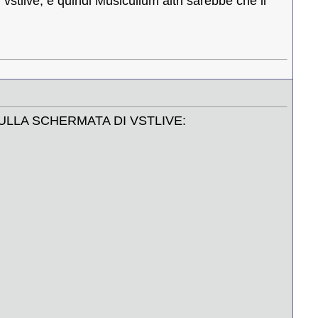
vstlive, e quindi Musicullum altri sarebbe che il
TS SULLA SCHERMATA DI VSTLIVE: