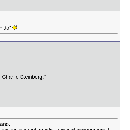
ritto"
g Charlie Steinberg."
iano.