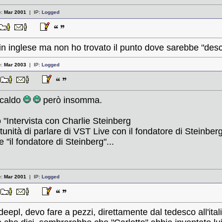
e:
Mar 2001
| IP:
Logged
in inglese ma non ho trovato il punto dove sarebbe "desc
e:
Mar 2003
| IP:
Logged
5
 caldo
però insomma.
 "Intervista con Charlie Steinberg
unità di parlare di VST Live con il fondatore di Steinber
"il fondatore di Steinberg"...
e:
Mar 2001
| IP:
Logged
4
deepl, devo fare a pezzi, direttamente dal tedesco all'ital