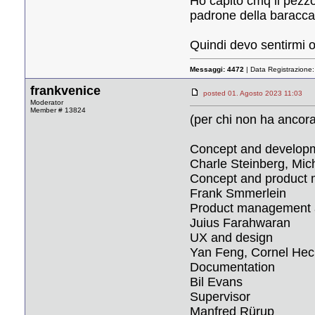
Ho capito cmq il pezzo
padrone della baracca
Quindi devo sentirmi 
Messaggi:
4472
| Data Registrazione
frankvenice
posted 01. Agosto 2023 11:03
Moderator
Member # 13824
(per chi non ha anc
Concept and develop
Charle Steinberg, Mic
Concept and product
Frank Smmerlein
Product management a
Juius Farahwaran
UX and design
Yan Feng, Cornel Hec
Documentation
Bil Evans
Supervisor
Manfred Rürup