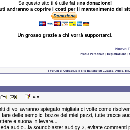
Se questo sito ti è utile
fai una donazione!
buti andranno a coprire i costi per il mantenimento del si
Un grosso
grazie
a chi vorrà supportarci.
Profilo Personale
|
Registrazione
|
I Forum di Cubase.it, il sito italiano su Cubase, Audio, M
5
ti di voi avranno spiegato migliaia di volte come risolver
are delle semplici bozze dei miei pezzi, tutte tracce aud
battere e suona in levare...
eda audio...la soundblaster audigy 2, evitate commenti per