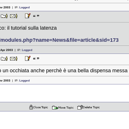
ov 2003
| IP:
Logged
4
: il tutorial sulla latenza
t/modules.php?name=News&file=article&sid=173
:
Apr 2003
| IP:
Logged
8
rò un occhiata anche perchè è una bella dispensa messa 
ov 2003
| IP:
Logged