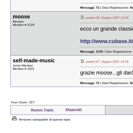
Messaggi:
72
| Data Registrazione:
N
moose
posted 06. Giugno 2007 12:3
Member
Member # 2228
ecco un grande classico
http://www.cubase.i
Messaggi:
1138
| Data Registrazione
self-made-music
posted 07. Giugno 2007 14:1
Junior Member
Member # 1931
grazie moose...gli da
Messaggi:
72
| Data Registrazione:
N
Fuso Orario: CET
Versione stampabile di questo topic