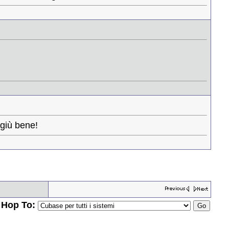
giù bene!
Hop To: