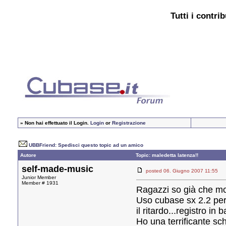
Tutti i contri
»
Non hai effettuato il Login.
Login
or
Registrazione
UBBFriend: Spedisci questo topic ad un amico
Autore
Topic: maledetta latenza!!
self-made-music
posted 06. Giugno 2007 11:5
Junior Member
Member # 1931
Ragazzi so già che mol
Uso cubase sx 2.2 per f
il ritardo...registro in 
Ho una terrificante sch