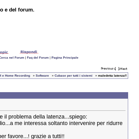
to e del forum.
Cerca nel Forum
|
Faq del Forum
|
Pagina Principale
IDI e Home Recording
»
Software
»
Cubase per tutti i sistemi
»
maledetta latenza!!
e il problema della latenza...spiego:
io...a me interessa soltanto intervenire per ridurre
 favore...! grazie a tutti!!