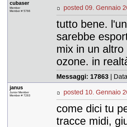
cubaser
posted 09. Gennaio
Member
Member # 5766
tutto bene. l'u
sarebbe esport
mix in un altro
ozone. in real
Messaggi:
17863
| Data
janus
posted 10. Gennaio
Junior Member
Member # 7263
come dici tu p
tracce midi, gi