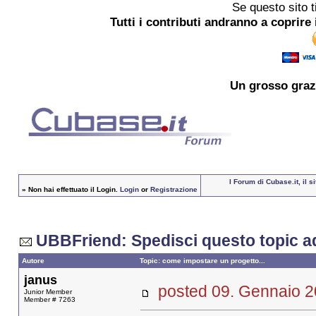
Se questo sito t
Tutti i contributi andranno a coprire 
Un grosso
graz
I Forum di Cubase.it, il 
»
Non hai effettuato il Login.
Login
or
Registrazione
UBBFriend: Spedisci questo topic a
Autore
Topic: come impostare un progetto...
janus
posted 09. Gennaio
Junior Member
Member # 7263