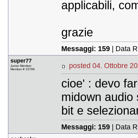
applicabili, com
grazie
Messaggi:
159
| Data R
super77
posted 04. Ottobre
Junior Member
Member # 15786
cioe' : devo fa
midown audio 
bit e seleziona
Messaggi:
159
| Data R