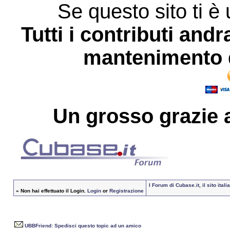
Se questo sito ti è 
Tutti i contributi andr
mantenimento d
Un grosso
grazie
a
I Forum di Cubase.it, il sito it
»
Non hai effettuato il Login.
Login
or
Registrazione
UBBFriend: Spedisci questo topic ad un amico