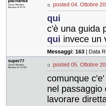
pachanka
posted 04. Ottobre
Junior Member
Member # 9776
qui
c'è una guida p
qui
invece un 
Messaggi:
163
| Data R
super77
posted 05. Ottobre
Junior Member
Member # 15786
comunque c'e' p
nel passaggio 
lavorare dirett