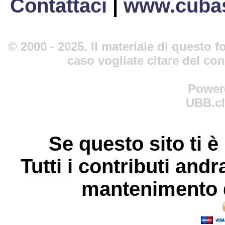
Contattaci
|
www.cubas
© 2000 - 2025. Il materiale di questo fo
caso vogliate citare del co
Power
UBB.cl
Se questo sito ti è
Tutti i contributi andr
mantenimento d