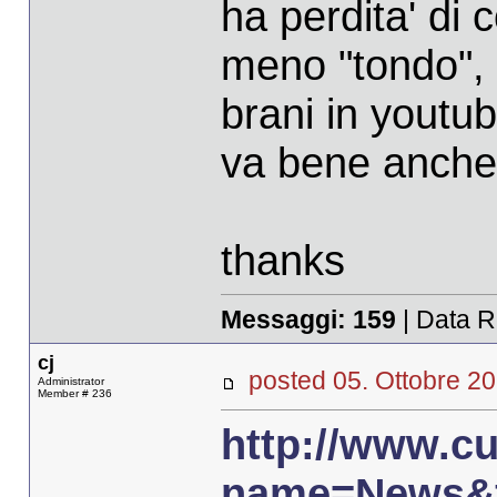
ha perdita' di 
meno "tondo", 
brani in youtub
va bene anche
thanks
Messaggi:
159
| Data R
cj
posted 05. Ottobre
Administrator
Member # 236
http://www.c
name=News&fi