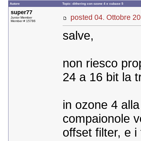
Autore
Topic: dithering con ozone 4 e cubase 5
super77
posted 04. Ottobre
Junior Member
Member # 15786
salve,
non riesco pro
24 a 16 bit la t
in ozone 4 all
compaionole vo
offset filter, e 