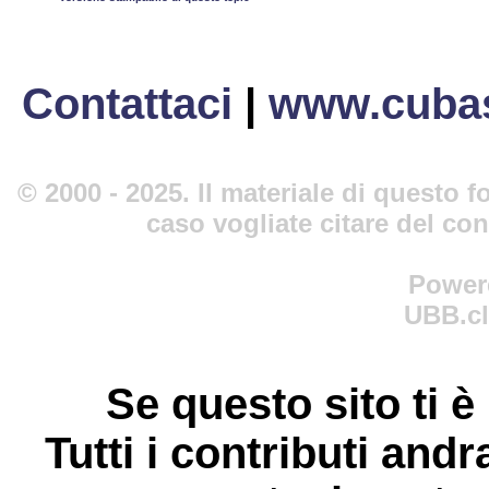
Contattaci
|
www.cubas
© 2000 - 2025. Il materiale di questo fo
caso vogliate citare del co
Power
UBB.cl
Se questo sito ti è
Tutti i contributi andr