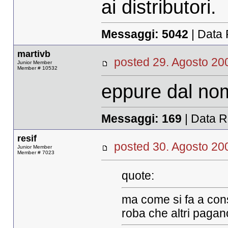
ai distributori.
Messaggi:
5042
| Data 
martivb
posted 29. Agosto 
Junior Member
Member # 10532
eppure dal no
Messaggi:
169
| Data R
resif
posted 30. Agosto 
Junior Member
Member # 7023
quote:
ma come si fa a consi
roba che altri paga