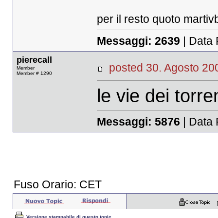
per il resto quoto martiv
Messaggi:
2639
| Data 
pierecall
posted 30. Agosto 
Member
Member # 1290
le vie dei torren
Messaggi:
5876
| Data 
Fuso Orario: CET
Versione stampabile di questo topic