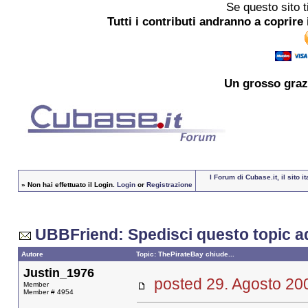
Se questo sito t
Tutti i contributi andranno a coprire 
Un grosso
graz
I Forum di Cubase.it, il sito
»
Non hai effettuato il Login.
Login
or
Registrazione
UBBFriend: Spedisci questo topic a
Autore
Topic: ThePirateBay chiude...
Justin_1976
posted 29. Agosto 
Member
Member # 4954