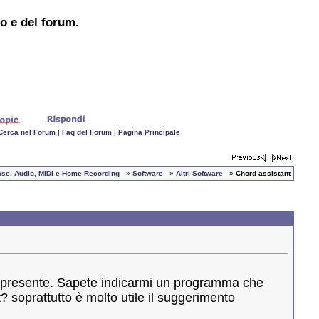
to e del forum.
Cerca nel Forum
|
Faq del Forum
|
Pagina Principale
ubase, Audio, MIDI e Home Recording
»
Software
»
Altri Software
»
Chord assistant
è presente. Sapete indicarmi un programma che
? soprattutto è molto utile il suggerimento