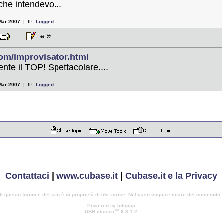
che intendevo...
Mar 2007
| IP:
Logged
com/improvisator.html
te il TOP! Spettacolare....
Mar 2007
| IP:
Logged
Contattaci
|
www.cubase.it
|
Cubase.it e la Privacy
di questo forum e del sito è di proprietà di chi scrive. Nel caso vogliate citare del contenuto
Powered by Infopop
TM
UBB.classic
6.3.1.2