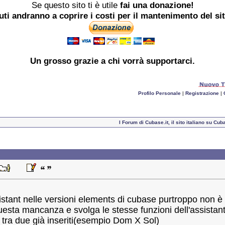
Se questo sito ti è utile
fai una donazione!
buti andranno a coprire i costi per il mantenimento del si
Un grosso
grazie
a chi vorrà supportarci.
Profilo Personale
|
Registrazione
|
I Forum di Cubase.it, il sito italiano su C
istant nelle versioni elements di cubase purtroppo non 
uesta mancanza e svolga le stesse funzioni dell'assistant
 tra due già inseriti(esempio Dom X Sol)