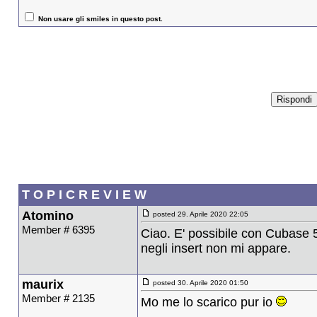
Non usare gli smiles in questo post.
T O P I C R E V I E W
Atomino
posted 29. Aprile 2020 22:05
Member # 6395
Ciao. E' possibile con Cubase 
negli insert non mi appare.
maurix
posted 30. Aprile 2020 01:50
Member # 2135
Mo me lo scarico pur io