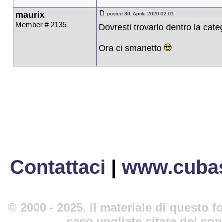
maurix
posted 30. Aprile 2020 02:01
Member # 2135
Dovresti trovarlo dentro la cat
Ora ci smanetto
Contattaci
|
www.cubas
© 2000 - 2025. Il materiale di questo fo
caso vogliate citare del co