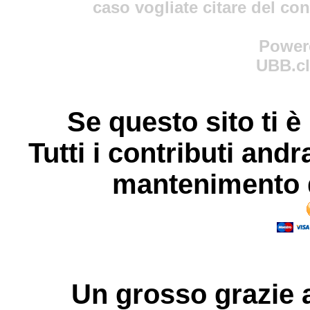
caso vogliate citare del co
Power
UBB.cl
Se questo sito ti è
Tutti i contributi andr
mantenimento d
Un grosso
grazie
a