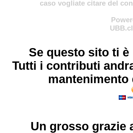
caso vogliate citare del co
Power
UBB.cl
Se questo sito ti è
Tutti i contributi andr
mantenimento d
Un grosso
grazie
a