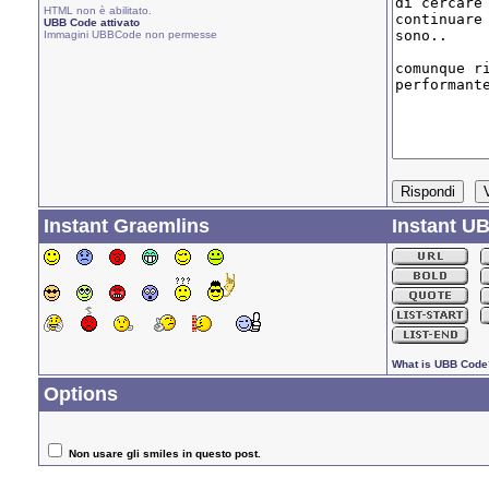
HTML non è abilitato.
UBB Code attivato
Immagini UBBCode non permesse
Instant Graemlins
Instant U
What is UBB Code
Options
Non usare gli smiles in questo post.