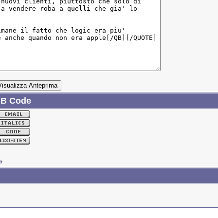
BB Code
?