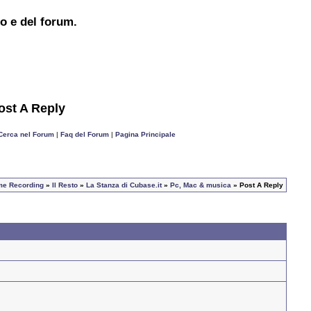
to e del forum.
ost A Reply
Cerca nel Forum
|
Faq del Forum
|
Pagina Principale
ome Recording
»
Il Resto
»
La Stanza di Cubase.it
»
Pc, Mac & musica
» Post A Reply