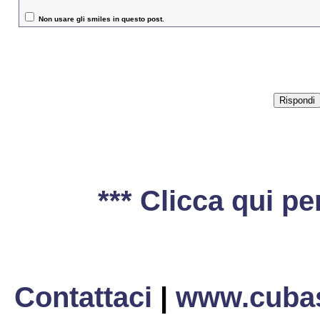
Non usare gli smiles in questo post.
*** Clicca qui per
Contattaci
|
www.cubas