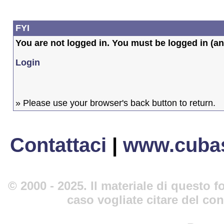
FYI
You are not logged in. You must be logged in (and
Login
» Please use your browser's back button to return.
Contattaci
|
www.cubas
© 2000 - 2025. Il materiale di questo fo
caso vogliate citare del co