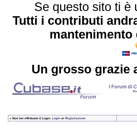
Se questo sito ti è 
Tutti i contributi andr
mantenimento d
Un grosso
grazie
a
I Forum di C
Pr
»
Non hai effettuato il Login.
Login
or
Registrazione