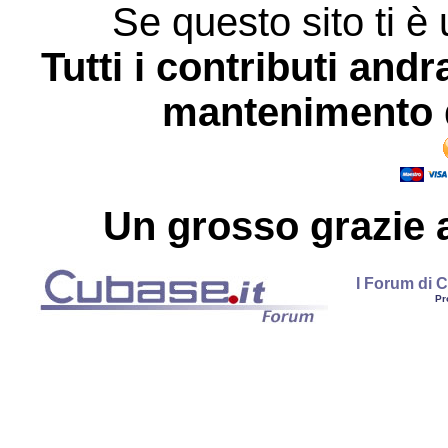
Se questo sito ti è 
Tutti i contributi andr
mantenimento d
Un grosso
grazie
a
I Forum di C
Pr