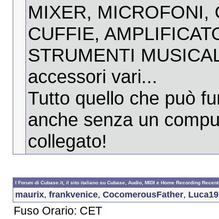
MIXER, MICROFONI, 
CUFFIE, AMPLIFICAT
STRUMENTI MUSICALI
accessori vari...
Tutto quello che può f
anche senza un compu
collegato!
I Forum di Cubase.it, il sito italiano su Cubase, Audio, MIDI e Home Recording Recent 
maurix
,
frankvenice
,
CocomerousFather
,
Luca19
Fuso Orario: CET