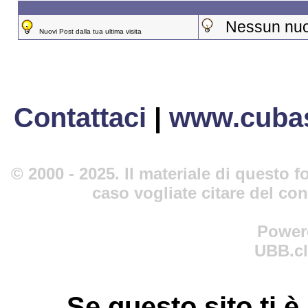
Nessun nuovo
Nuovi Post dalla tua ultima visita
Contattaci
|
www.cubas
© 2000 - 2025. Il materiale di questo fo
caso vogliate citare del co
Power
UBB.cl
Se questo sito ti è