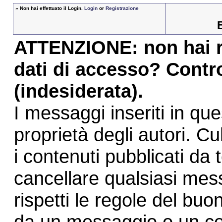
»
Non hai effettuato il Login.
Login
or
Registrazione
ATTENZIONE: non hai ri
dati di accesso? Contro
(indesiderata).
I messaggi inseriti in qu
proprietà degli autori. C
i contenuti pubblicati da te
cancellare qualsiasi me
rispetti le regole del buo
da un messaggio o un c