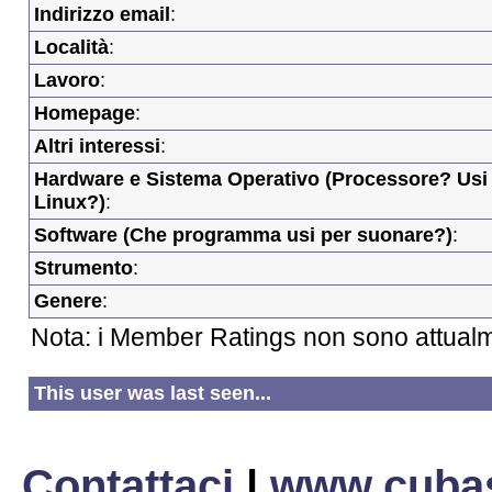
Indirizzo email
:
Località
:
Lavoro
:
Homepage
:
Altri interessi
:
Hardware e Sistema Operativo (Processore? Usi
Linux?)
:
Software (Che programma usi per suonare?)
:
Strumento
:
Genere
:
Nota: i Member Ratings non sono attualm
This user was last seen...
Contattaci
|
www.cubas