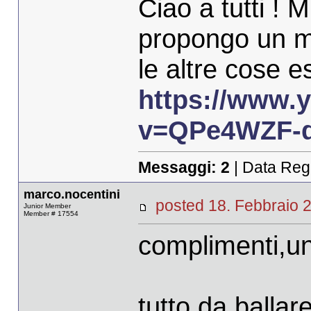
Ciao a tutti ! 
propongo un mi
le altre cose e
https://www.
v=QPe4WZF-d
Messaggi:
2
| Data Reg
marco.nocentini
posted 18. Febbrai
Junior Member
Member # 17554
complimenti,un
tutto da ballar