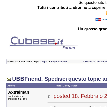
Se questo sito t
Tutti i contributi andranno a coprire 
Un grosso
graz
»
Non hai effettuato il Login.
Login
or
Registrazione
I Forum di Cubase.it
UBBFriend: Spedisci questo topic a
Autore
Topic: Candy Pulse
Axtralman
posted 18. Febbrai
Junior Member
Member # 17560