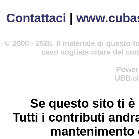
Contattaci
|
www.cubas
© 2000 - 2025. Il materiale di questo fo
caso vogliate citare del co
Power
UBB.cl
Se questo sito ti è
Tutti i contributi andr
mantenimento d