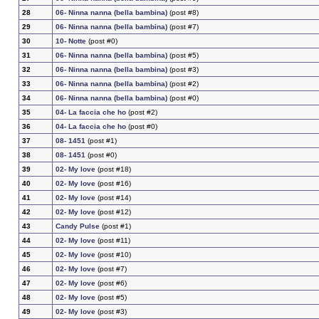
28
06- Ninna nanna (bella bambina)
(post #8)
29
06- Ninna nanna (bella bambina)
(post #7)
30
10- Notte
(post #0)
31
06- Ninna nanna (bella bambina)
(post #5)
32
06- Ninna nanna (bella bambina)
(post #3)
33
06- Ninna nanna (bella bambina)
(post #2)
34
06- Ninna nanna (bella bambina)
(post #0)
35
04- La faccia che ho
(post #2)
36
04- La faccia che ho
(post #0)
37
08- 1451
(post #1)
38
08- 1451
(post #0)
39
02- My love
(post #18)
40
02- My love
(post #16)
41
02- My love
(post #14)
42
02- My love
(post #12)
43
Candy Pulse
(post #1)
44
02- My love
(post #11)
45
02- My love
(post #10)
46
02- My love
(post #7)
47
02- My love
(post #6)
48
02- My love
(post #5)
49
02- My love
(post #3)