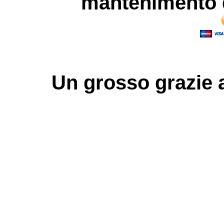
mantenimento d
Un grosso
grazie
a