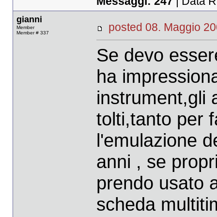
Messaggi:
247
| Data R
gianni
posted 08. Maggio 
Member
Member # 337
Se devo essere
ha impressionat
instrument,gli a
tolti,tanto per
l'emulazione d
anni , se prop
prendo usato a
scheda multitim