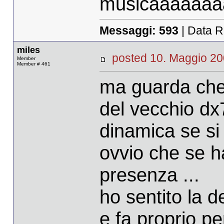
musicaaaaaaaa..
Messaggi:
593
| Data R
miles
posted 10. Maggio 
Member
Member # 461
ma guarda che
del vecchio dx7
dinamica se si
ovvio che se ha
presenza ...
ho sentito la 
e fa proprio p