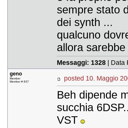
sempre stato di
dei synth ...
qualcuno dovre
allora sarebbe l
Messaggi:
1328
| Data 
geno
posted 10. Maggio 
Member
Member # 837
Beh dipende mi
succhia 6DSP...
VST