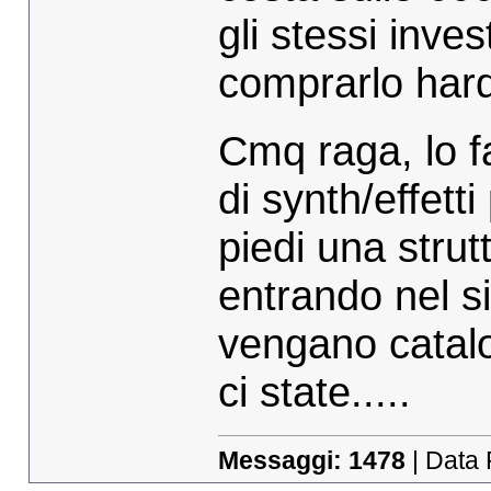
gli stessi inve
comprarlo ha
Cmq raga, lo f
di synth/effett
piedi una stru
entrando nel si
vengano catalo
ci state.....
Messaggi:
1478
| Data 