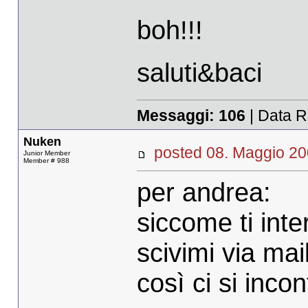
boh!!!
saluti&baci
Messaggi:
106
| Data R
Nuken
posted 08. Maggio 
Junior Member
Member # 988
per andrea:
siccome ti inte
scivimi via ma
così ci si inco