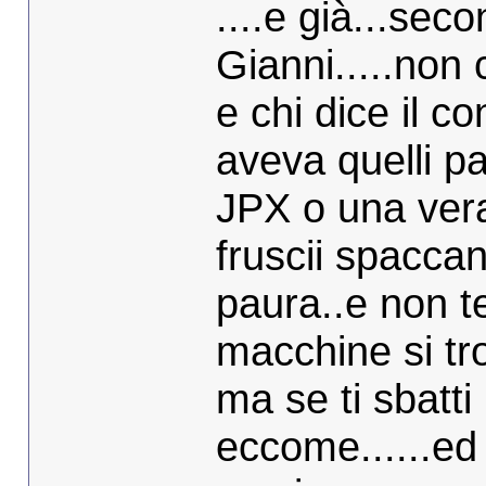
....e già...sec
Gianni.....non 
e chi dice il co
aveva quelli p
JPX o una vera
fruscii spacca
paura..e non t
macchine si tr
ma se ti sbatti 
eccome......ed