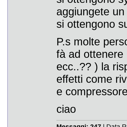
aggiungete un p
si ottengono s
P.s molte pers
fà ad ottenere 
ecc..?? ) la r
effetti come ri
e compressore 
ciao
Messaggi:
247
| Data R