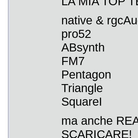
LA MIA TOP 
native & rgcAu
pro52
ABsynth
FM7
Pentagon
Triangle
SquareI
ma anche REASO
SCARICARE!