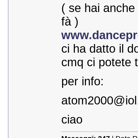
( se hai anche
fà )
www.dancepro
ci ha datto il 
cmq ci potete t
per info:
atom2000@iol.
ciao