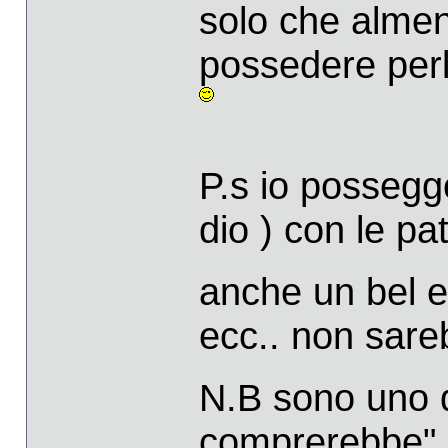
solo che alme
possedere perl
P.s io possegg
dio ) con le pat
anche un bel ef
ecc.. non sar
N.B sono uno d
comprerebbe"