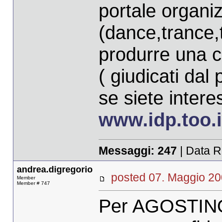
portale organi
(dance,trance,t
produrre una co
( giudicati dal 
se siete intere
www.idp.too.i
Messaggi:
247
| Data R
andrea.digregorio
posted 07. Maggio 
Member
Member # 747
Per AGOSTINO