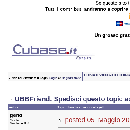
Se questo sito t
Tutti i contributi andranno a coprire 
Un grosso
graz
I Forum di Cubase.it, il sito it
»
Non hai effettuato il Login.
Login
or
Registrazione
UBBFriend: Spedisci questo topic a
Autore
Topic: classifica dei virtual synth
geno
posted 05. Maggio 
Member
Member # 837