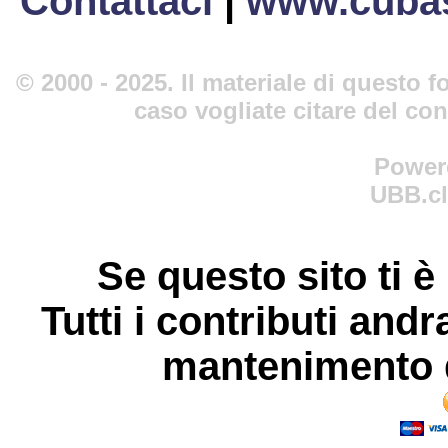
Contattaci
|
www.cubas
© 2000 - 2025. Il materiale di questo fo
caso vogliate citare del co
Power
UBB.cl
Se questo sito ti è
Tutti i contributi andr
mantenimento d