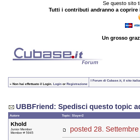
Se questo sito t
Tutti i contributi andranno a coprire 
Un grosso
graz
I Forum di Cubase.it, il sito it
»
Non hai effettuato il Login.
Login
or
Registrazione
UBBFriend: Spedisci questo topic a
Autore
Topic: Slayer2
Khold
posted 28. Settemb
Junior Member
Member # 5945