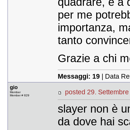
quadrare, e a q
per me potrebb
importanza, ma
tanto convince
Grazie a chi me
Messaggi:
19
| Data Re
gio
posted 29. Settemb
Member
Member # 829
slayer non è u
da dove hai sc