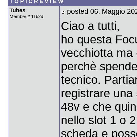
T O P I C R E V I E W
Tubes
posted 06. Maggio 20
Member # 11629
Ciao a tutti,
ho questa Focu
vecchiotta ma c
perchè spender
tecnico. Parti
registrare una
48v e che quin
nello slot 1 o 
scheda e posso