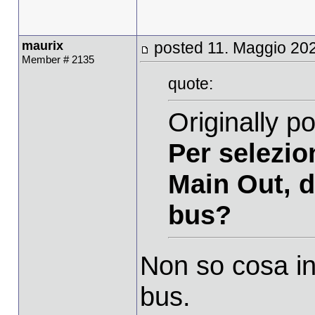
maurix
posted 11. Maggio 20
Member # 2135
quote:
Originally p
Per selezio
Main Out, 
bus?
Non so cosa in
bus.