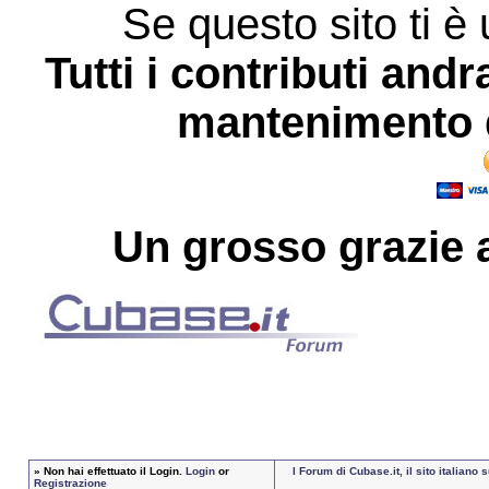
Se questo sito ti è 
Tutti i contributi andr
mantenimento d
Un grosso
grazie
a
»
Non hai effettuato il Login.
Login
or
I Forum di Cubase.it, il sito italian
Registrazione