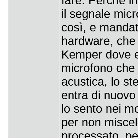
fare. Perchè i
il segnale mic
così, e mandat
hardware, che 
Kemper dove el
microfono che 
acustica, lo s
entra di nuovo
lo sento nei mo
per non miscel
processato, per