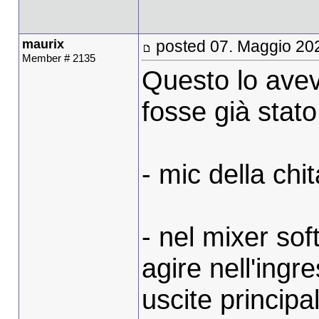
maurix
posted 07. Maggio 20
Member # 2135
Questo lo ave
fosse già stat
- mic della chi
- nel mixer so
agire nell'ingr
uscite princip