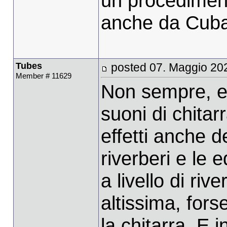
un procedimen
anche da Cubas
Tubes
posted 07. Maggio 20
Member # 11629
Non sempre, e
suoni di chita
effetti anche d
riverberi e le 
a livello di riv
altissima, fors
la chitarra. E i