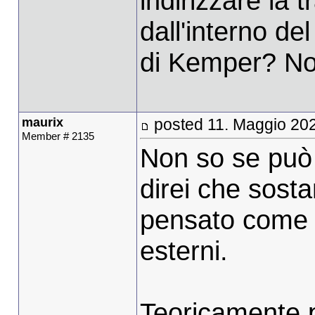
indirizzare la 
dall'interno de
di Kemper? Non
maurix
posted 11. Maggio 20
Member # 2135
Non so se può
direi che sost
pensato come s
esterni.
Teoricamente p