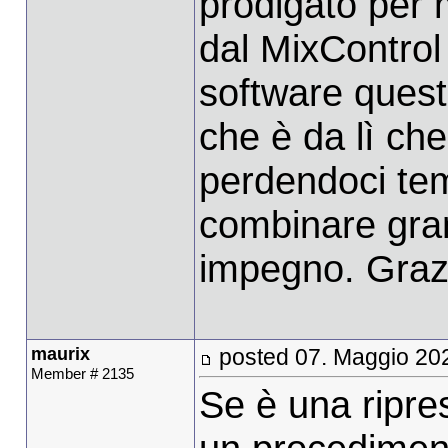
prodigato per m
dal MixControl 
software questi
che è da lì ch
perdendoci tem
combinare gra
impegno. Grazi
maurix
posted 07. Maggio 20
Member # 2135
Se è una ripres