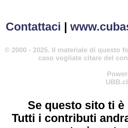
Contattaci
|
www.cubas
© 2000 - 2025. Il materiale di questo fo
caso vogliate citare del co
Power
UBB.cl
Se questo sito ti è
Tutti i contributi andr