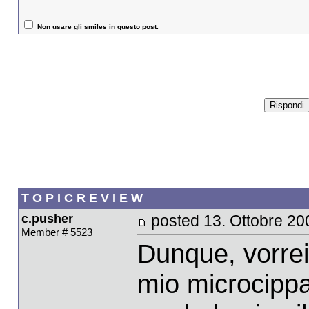
Non usare gli smiles in questo post.
T O P I C R E V I E W
c.pusher
posted 13. Ottobre 20
Member # 5523
Dunque, vorrei
mio microcippat