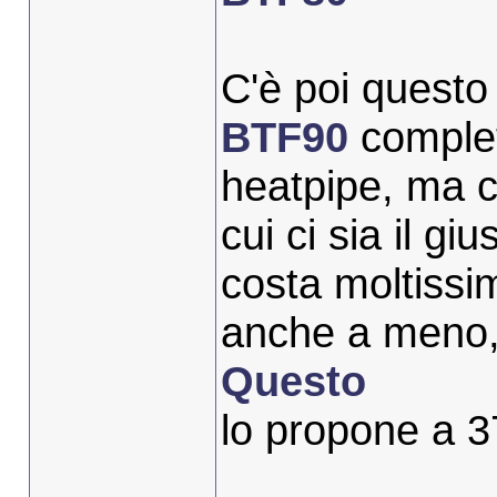
C'è poi ques
BTF90
complet
heatpipe, ma c
cui ci sia il g
costa moltissim
anche a meno, 
Questo
lo propone a 3