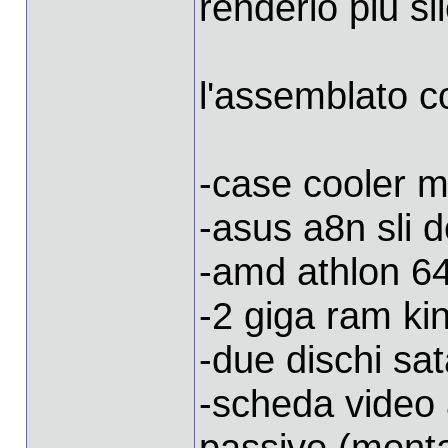
renderlo piu s
l'assemblato co
-case cooler m
-asus a8n sli 
-amd athlon 6
-2 giga ram ki
-due dischi sat
-scheda video 
passivo (mont