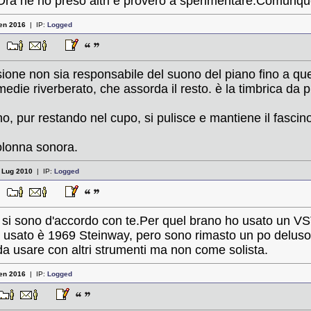
.Ora ne ho preso altri e provero a sperimentare.Comunqu
en 2016
| IP:
Logged
58
ione non sia responsabile del suono del piano fino a qu
medie riverberato, che assorda il resto. è la timbrica da 
 pur restando nel cupo, si pulisce e mantiene il fascino
olonna sonora.
:
Lug 2010
| IP:
Logged
35
i sono d'accordo con te.Per quel brano ho usato un VST d
vst usato è 1969 Steinway, pero sono rimasto un po delus
a usare con altri strumenti ma non come solista.
en 2016
| IP:
Logged