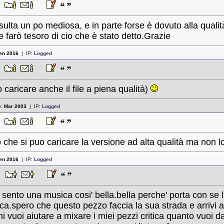
45
risulta un po mediosa, e in parte forse è dovuto alla qual
arò tesoro di cio che è stato detto.Grazie
en 2016
| IP:
Logged
39
caricare anche il file a piena qualità)
e:
Mar 2003
| IP:
Logged
56
 che si puo caricare la versione ad alta qualità ma non l
en 2016
| IP:
Logged
31
to una musica cosi' bella.bella perche' porta con se la p
a.spero che questo pezzo faccia la sua strada e arrivi a
i vuoi aiutare a mixare i miei pezzi critica quanto vuoi d