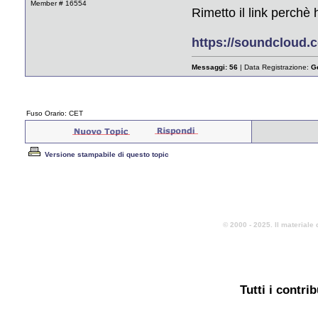
Member # 16554
Rimetto il link perchè 
https://soundcloud.c
Messaggi:
56
| Data Registrazione:
G
Fuso Orario: CET
Versione stampabile di questo topic
© 2000 - 2025. Il materiale 
Tutti i contri