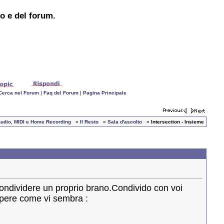
to e del forum.
Cerca nel Forum
|
Faq del Forum
|
Pagina Principale
, Audio, MIDI e Home Recording
»
Il Resto
»
Sala d'ascolto
»
Intersection - Insieme
condividere un proprio brano.Condivido con voi
apere come vi sembra :