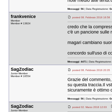
note medio alte tenui
Messaggi:
56
| Data Registrazione:
G
frankvenice
posted 08. Febbraio 2016 16:
Member
Member # 13824
credo che la compress
c'è un pancione sulle 
magari cambiano suono,
concordo sull'uso di c
Messaggi:
4471
| Data Registrazione
SagZodiac
posted 08. Febbraio 2016 20:
Junior Member
Member # 16554
Grazie del commento, s
su questa traccia.Il 
sicuramente è ottimo d
Messaggi:
56
| Data Registrazione:
G
SagZodiac
posted 02. Marzo 2016 12:03
Junior Member