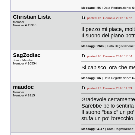
Messaggi:
56
| Data Registrazione:
G
Christian Lista
posted 16. Gennaio 2016 16:
Member
Member # 11305
Il pezzo mi piace, mol
Il suono del piano pot
Messaggi:
2602
| Data Registrazione
SagZodiac
posted 16. Gennaio 2016 17:
Junior Member
Member # 16554
Si capisco, ora che me 
Messaggi:
56
| Data Registrazione:
G
maudoc
posted 17. Gennaio 2016 11:
Member
Member # 3815
Gradevole certamente
Sarebbe bello sentirla
Il suono "basic" un po
stufa un po' l'orecch
Messaggi:
4117
| Data Registrazione