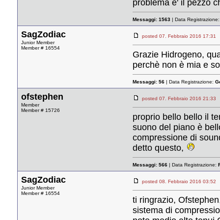
problema e' il pezzo c
Messaggi:
1563
| Data Registrazione
SagZodiac
posted 07. Febbraio 2016 17:
Junior Member
Member # 16554
Grazie Hidrogeno, quan
perchè non è mia e so
Messaggi:
56
| Data Registrazione:
G
ofstephen
posted 07. Febbraio 2016 21:
Member
Member # 15726
proprio bello bello il 
suono del piano è bell
compressione di soundc
detto questo,
Messaggi:
566
| Data Registrazione:
SagZodiac
posted 08. Febbraio 2016 03:
Junior Member
Member # 16554
ti ringrazio, Ofsteph
sistema di compression