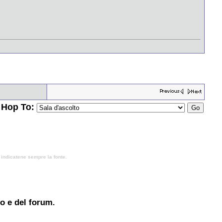
Hop To:
, indicatene sempre la fonte.
to e del forum.