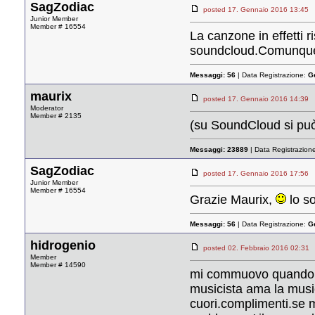
SagZodiac
posted 17. Gennaio 2016 13:
Junior Member
Member # 16554
La canzone in effetti 
soundcloud.Comunque f
Messaggi:
56
| Data Registrazione:
G
maurix
posted 17. Gennaio 2016 14:
Moderator
Member # 2135
(su SoundCloud si può 
Messaggi:
23889
| Data Registrazion
SagZodiac
posted 17. Gennaio 2016 17:
Junior Member
Member # 16554
Grazie Maurix,
lo so
Messaggi:
56
| Data Registrazione:
G
hidrogenio
posted 02. Febbraio 2016 02:
Member
Member # 14590
mi commuovo quando sen
musicista ama la music
cuori.complimenti.se m