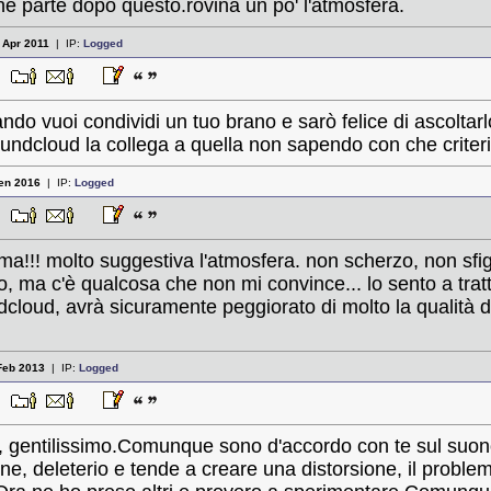
he parte dopo questo.rovina un po' l'atmosfera.
:
Apr 2011
| IP:
Logged
31
do vuoi condividi un tuo brano e sarò felice di ascoltarl
undcloud la collega a quella non sapendo con che criteri
en 2016
| IP:
Logged
33
tema!!! molto suggestiva l'atmosfera. non scherzo, non sf
o, ma c'è qualcosa che non mi convince... lo sento a trat
loud, avrà sicuramente peggiorato di molto la qualità del
Feb 2013
| IP:
Logged
52
en, gentilissimo.Comunque sono d'accordo con te sul suo
e, deleterio e tende a creare una distorsione, il problem