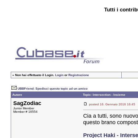
Tutti i contri
»
Non hai effettuato il Login.
Login
or
Registrazione
UBBFriend: Spedisci questo topic ad un amico
Autore
Topic: Intersection - Insieme
SagZodiac
posted 16. Gennaio 2016 16:
Junior Member
Member # 16554
Cia a tutti, sono nuov
questo brano composto
Project Haki - Inters