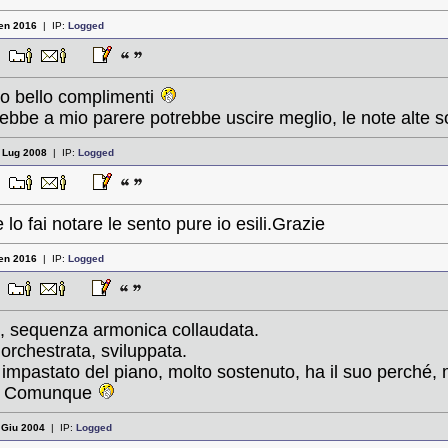
en 2016
| IP:
Logged
56
to bello complimenti
rebbe a mio parere potrebbe uscire meglio, le note alte so
:
Lug 2008
| IP:
Logged
04
lo fai notare le sento pure io esili.Grazie
en 2016
| IP:
Logged
23
, sequenza armonica collaudata.
 orchestrata, sviluppata.
' impastato del piano, molto sostenuto, ha il suo perché, 
io. Comunque
:
Giu 2004
| IP:
Logged