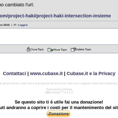
ho cambiato l'url:
om/project-haki/project-haki-intersection-insieme
en 2016
| IP:
Logged
Contattaci
|
www.cubase.it
|
Cubase.it e la Privacy
di questo forum e del sito è di proprietà di chi scrive. Nel caso vogliate citare del contenuto
Powered by Infopop
TM
UBB.classic
6.3.1.2
Se questo sito ti è utile
fai una donazione!
buti andranno a coprire i costi per il mantenimento del si