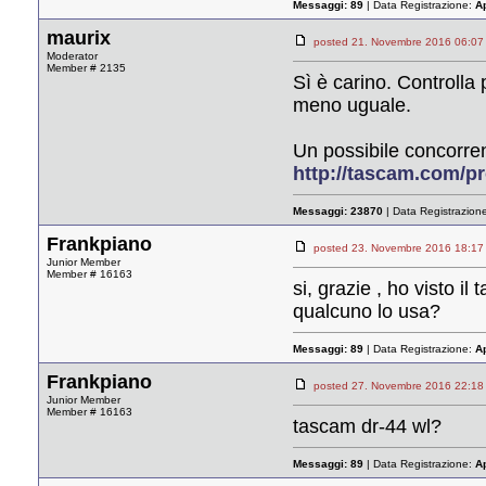
Messaggi:
89
| Data Registrazione:
A
maurix
posted 21. Novembre 2016 06
Moderator
Member # 2135
Sì è carino. Controlla 
meno uguale.
Un possibile concorre
http://tascam.com/pr
Messaggi:
23870
| Data Registrazion
Frankpiano
posted 23. Novembre 2016 18
Junior Member
Member # 16163
si, grazie , ho visto 
qualcuno lo usa?
Messaggi:
89
| Data Registrazione:
A
Frankpiano
posted 27. Novembre 2016 22
Junior Member
Member # 16163
tascam dr-44 wl?
Messaggi:
89
| Data Registrazione:
A