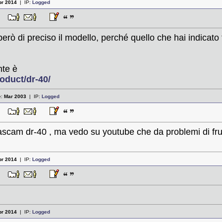
pr 2014
| IP:
Logged
:07
però di preciso il modello, perché quello che hai indicato
nte è
oduct/dr-40/
e:
Mar 2003
| IP:
Logged
:17
il tascam dr-40 , ma vedo su youtube che da problemi di fr
pr 2014
| IP:
Logged
:18
pr 2014
| IP:
Logged