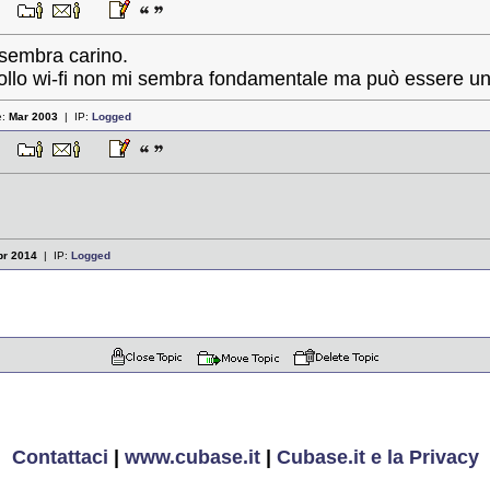
:46
sembra carino.
llo wi-fi non mi sembra fondamentale ma può essere un ut
e:
Mar 2003
| IP:
Logged
:45
pr 2014
| IP:
Logged
Contattaci
|
www.cubase.it
|
Cubase.it e la Privacy