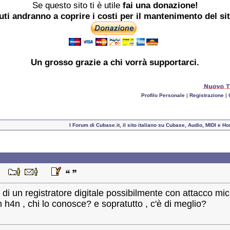
Se questo sito ti è utile
fai una donazione!
buti andranno a coprire i costi per il mantenimento del si
Un grosso
grazie
a chi vorrà supportarci.
Profilo Personale
|
Registrazione
|
I Forum di Cubase.it, il sito italiano su Cubase, Audio, MIDI e 
:42
a di un registratore digitale possibilmente con attacco mi
h4n , chi lo conosce? e sopratutto , c'è di meglio?