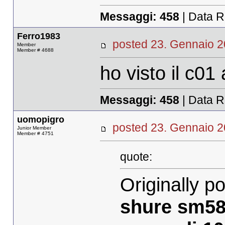
Messaggi:
458
| Data R
Ferro1983
posted 23. Gennaio
Member
Member # 4688
ho visto il c01
Messaggi:
458
| Data R
uomopigro
posted 23. Gennaio
Junior Member
Member # 4751
quote:
Originally p
shure sm5