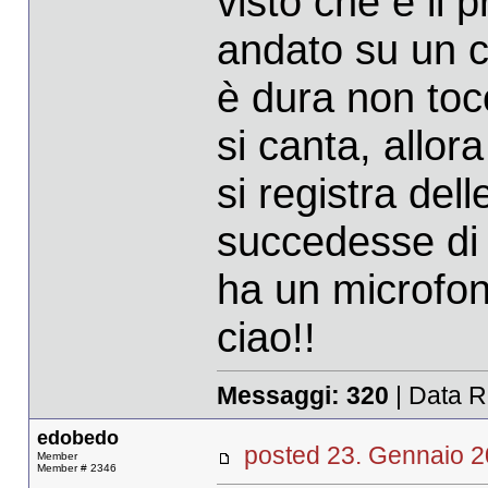
visto che è il 
andato su un c
è dura non toc
si canta, allor
si registra del
succedesse di 
ha un microfon
ciao!!
Messaggi:
320
| Data R
edobedo
posted 23. Gennaio
Member
Member # 2346