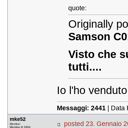
quote:
Originally p
Samson C0
Visto che s
tutti....
Io l'ho vendut
Messaggi:
2441
| Data 
mke52
posted 23. Gennaio
Member
Member # 2864