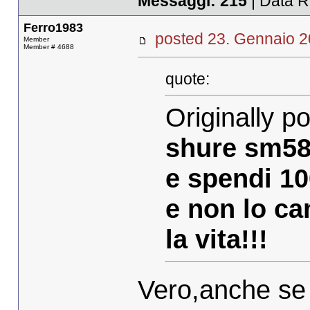
Messaggi:
215
| Data R
Ferro1983
posted 23. Gennaio
Member
Member # 4688
quote:
Originally p
shure sm5
e spendi 10
e non lo ca
la vita!!!
Vero,anche se è