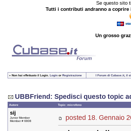
Se questo sito t
Tutti i contributi andranno a coprire 
Un grosso
graz
»
Non hai effettuato il Login.
Login
or
Registrazione
I Forum di Cubase.it, il 
UBBFriend: Spedisci questo topic a
Autore
Topic: microfono
sij
posted 18. Gennaio
Junior Member
Member # 6808