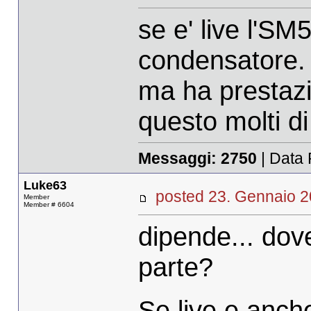
se e' live l'SM
condensatore.
ma ha prestazi
questo molti di
Messaggi:
2750
| Data 
Luke63
posted 23. Gennaio
Member
Member # 6604
dipende... dov
parte?
Se live e anche