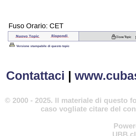
Fuso Orario: CET
Versione stampabile di questo topic
Contattaci
|
www.cubas
© 2000 - 2025. Il materiale di questo fo
caso vogliate citare del co
Power
UBB.cl