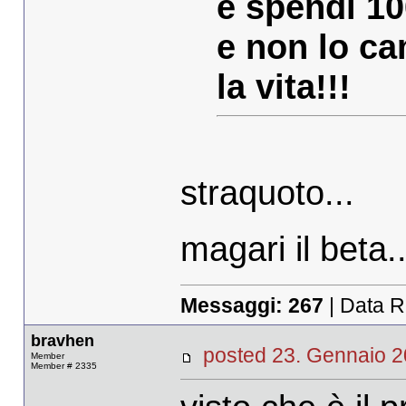
e spendi 10
e non lo ca
la vita!!!
straquoto...
magari il beta..
Messaggi:
267
| Data R
bravhen
posted 23. Gennaio
Member
Member # 2335