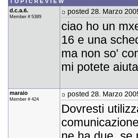
T O P I C R E V I E W
d.c.a.6.
posted 28. Marzo 200
Member # 5389
ciao ho un mx
16 e una sche
ma non so' com
mi potete aiut
maraio
posted 28. Marzo 200
Member # 424
Dovresti utili
comunicazione 
ne ha due, se 