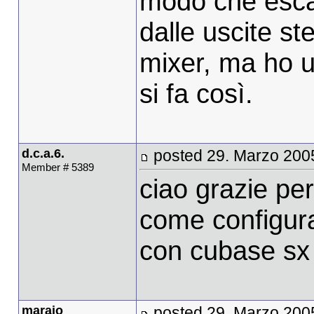
modo che escan
dalle uscite st
mixer, ma ho un
si fa così.
d.c.a.6.
posted 29. Marzo 200
Member # 5389
ciao grazie per
come configur
con cubase sx 
maraio
posted 29. Marzo 200