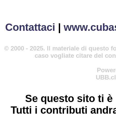
Contattaci
|
www.cubas
© 2000 - 2025. Il materiale di questo fo
caso vogliate citare del co
Power
UBB.cl
Se questo sito ti è
Tutti i contributi andr