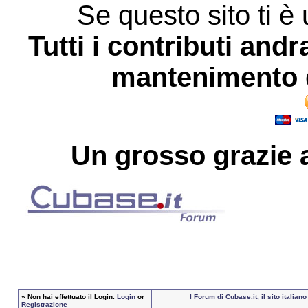
Se questo sito ti è 
Tutti i contributi andr
mantenimento d
Un grosso
grazie
a
»
Non hai effettuato il Login.
Login
or
I Forum di Cubase.it, il sito itali
Registrazione