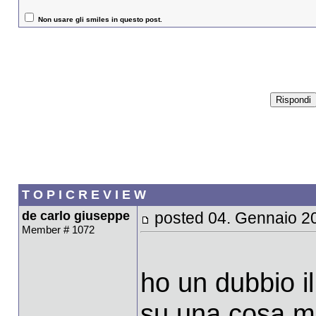
Non usare gli smiles in questo post.
T O P I C R E V I E W
de carlo giuseppe
posted 04. Gennaio 2
Member # 1072
ho un dubbio i
su una cosa m