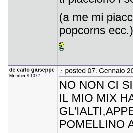
(a me mi piacc
popcorns ecc.
de carlo giuseppe
posted 07. Gennaio 2
Member # 1072
NO NON CI S
IL MIO MIX 
GL'IALTI,AP
POMELLINO A