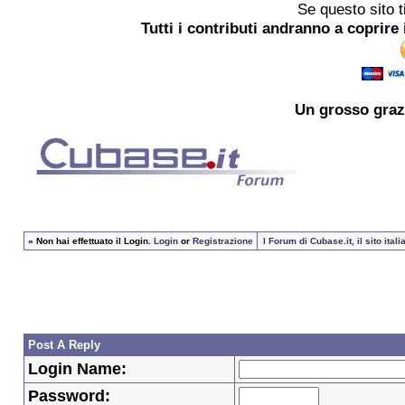
Se questo sito t
Tutti i contributi andranno a coprire 
Un grosso
graz
»
Non hai effettuato il Login.
Login
or
Registrazione
I Forum di Cubase.it, il sito it
Post A Reply
Login Name:
Password: