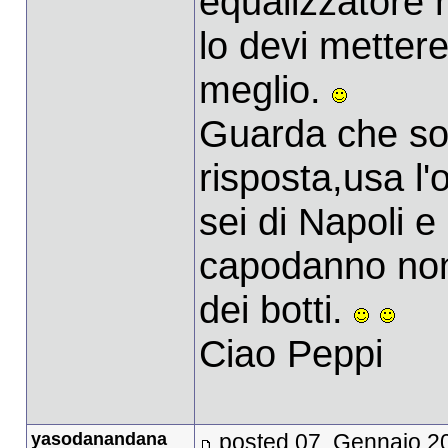
equalizzatore 
lo devi mettere
meglio.
Guarda che son
risposta,usa l
sei di Napoli 
capodanno non 
dei botti.
Ciao Peppi
yasodanandana
posted 07. Gennaio 2