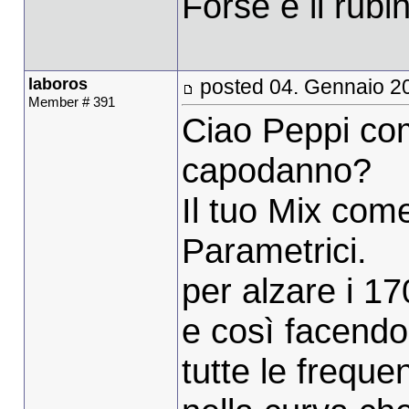
Forse è il rub
laboros
posted 04. Gennaio 2
Member # 391
Ciao Peppi com
capodanno?
Il tuo Mix com
Parametrici.
per alzare i 17
e così facendo
tutte le frequ