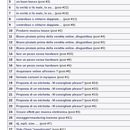
5
un buon basso
(post #3)
6
la verità ci fa male, lo so...
(post #22)
7
la verità ci fa male, lo so...
(post #18)
8
controfase e chitarre doppiate....
(post #12)
9
controfase e chitarre doppiate....
(post #9)
10
Produrre musica house
(post #2)
11
Brano piratato prima della vendita online..disgustibus
(post #4)
12
Brano piratato prima della vendita online..disgustibus
(post #2)
13
Brano piratato prima della vendita online..disgustibus
(post #0)
14
fare un pezzo senza hardware
(post #20)
15
fare un pezzo senza hardware
(post #6)
16
fare un pezzo senza hardware
(post #4)
17
Acquistare online all'estero ?
(post #6)
18
formato canzoni in myspace
(post #1)
19
Proposta di un etichetta - M consigliate please?
(post #24)
20
Proposta di un etichetta - M consigliate please?
(post #20)
21
Proposta di un etichetta - M consigliate please?
(post #15)
22
Proposta di un etichetta - M consigliate please?
(post #10)
23
Proposta di un etichetta - M consigliate please?
(post #4)
24
Creare effetti per musica elettronica
(post #3)
25
mixaggio+mastering insieme
(post #31)
26
dj, mp3, siae.....
(post #7)
27
Side Chain "equalizzato"
(post #11)