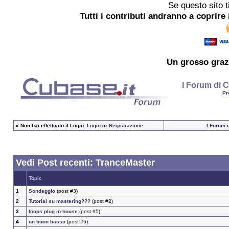
Se questo sito t
Tutti i contributi andranno a coprire 
Un grosso
graz
I Forum di C
Pr
»
Non hai effettuato il Login.
Login
or
Registrazione
I Forum d
Vedi Post recenti: TranceMaster
Topic
1
Sondaggio
(post #3)
2
Tutorial su mastering???
(post #2)
3
loops plug in house
(post #5)
4
un buon basso
(post #6)