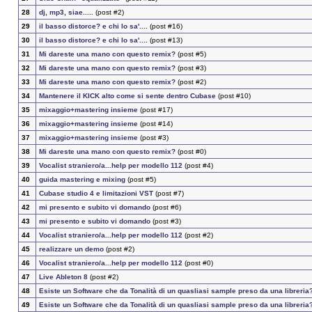
28
dj, mp3, siae.....
(post #2)
29
il basso distorce? e chi lo sa'....
(post #16)
30
il basso distorce? e chi lo sa'....
(post #13)
31
Mi dareste una mano con questo remix?
(post #5)
32
Mi dareste una mano con questo remix?
(post #3)
33
Mi dareste una mano con questo remix?
(post #2)
34
Mantenere il KICK alto come si sente dentro Cubase
(post #10)
35
mixaggio+mastering insieme
(post #17)
36
mixaggio+mastering insieme
(post #14)
37
mixaggio+mastering insieme
(post #3)
38
Mi dareste una mano con questo remix?
(post #0)
39
Vocalist straniero/a...help per modello 112
(post #4)
40
guida mastering e mixing
(post #5)
41
Cubase studio 4 e limitazioni VST
(post #7)
42
mi presento e subito vi domando
(post #6)
43
mi presento e subito vi domando
(post #3)
44
Vocalist straniero/a...help per modello 112
(post #2)
45
realizzare un demo
(post #2)
46
Vocalist straniero/a...help per modello 112
(post #0)
47
Live Ableton 8
(post #2)
48
Esiste un Software che da Tonalità di un quasliasi sample preso da una libreria
49
Esiste un Software che da Tonalità di un quasliasi sample preso da una libreria