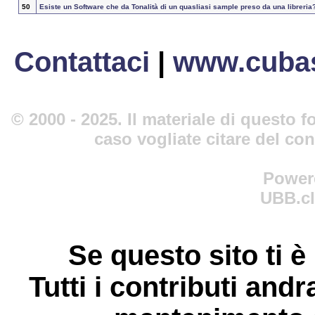
50
Esiste un Software che da Tonalità di un quasliasi sample preso da una libreria
Contattaci
|
www.cubas
© 2000 - 2025. Il materiale di questo fo
caso vogliate citare del co
Power
UBB.cl
Se questo sito ti è
Tutti i contributi andr