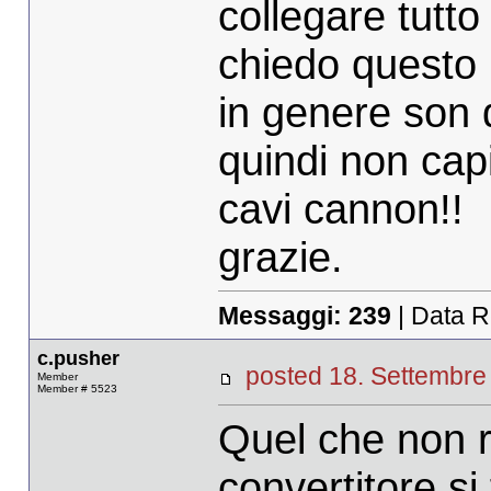
collegare tutto
chiedo questo 
in genere son do
quindi non cap
cavi cannon!!
grazie.
Messaggi:
239
| Data R
c.pusher
posted 18. Settemb
Member
Member # 5523
Quel che non ri
convertitore si