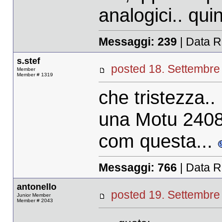
analogici.. qui
Messaggi:
239
| Data R
s.stef
posted 18. Settemb
Member
Member # 1319
che tristezza..
una Motu 240
com questa...
Messaggi:
766
| Data R
antonello
posted 19. Settemb
Junior Member
Member # 2043