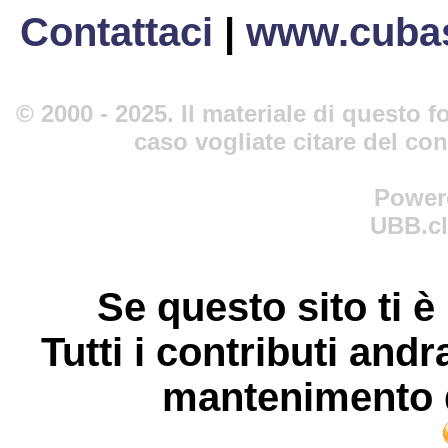
Contattaci
|
www.cubas
© 2000 - 2025. Il materiale di questo fo
caso vogliate citare del co
Power
UBB.cl
Se questo sito ti è
Tutti i contributi andr
mantenimento d