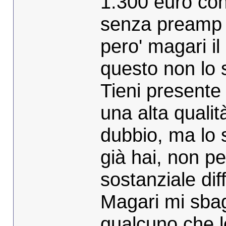
1.300 euro con
senza preamp e
pero' magari i
questo non lo 
Tieni presente
una alta qualit
dubbio, ma lo 
già hai, non p
sostanziale dif
Magari mi sbagl
qualcuno che 