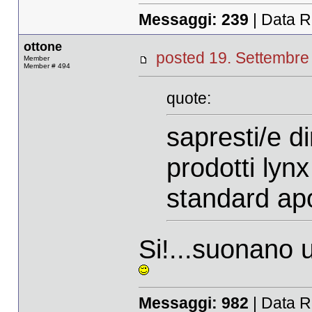
Messaggi:
239
| Data R
ottone
posted 19. Settemb
Member
Member # 494
quote:
sapresti/e d
prodotti lynx
standard a
Si!...suonano u
Messaggi:
982
| Data R