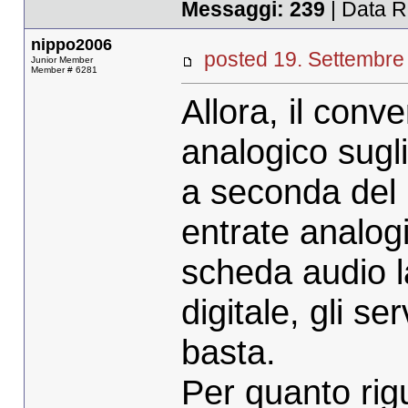
Messaggi:
239
| Data R
nippo2006
posted 19. Settemb
Junior Member
Member # 6281
Allora, il conve
analogico sugli
a seconda del 
entrate analo
scheda audio 
digitale, gli se
basta.
Per quanto rigu