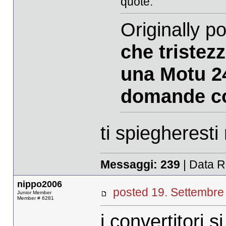
quote:
Originally po
che tristezz
una Motu 2
domande co
ti spiegheresti
Messaggi:
239
| Data R
nippo2006
posted 19. Settemb
Junior Member
Member # 6281
i convertitori s