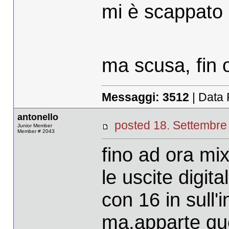
mi è scappato l'
ma scusa, fin 
Messaggi:
3512
| Data 
antonello
posted 18. Settemb
Junior Member
Member # 2043
fino ad ora mi
le uscite digit
con 16 in sull'
ma,apparte que