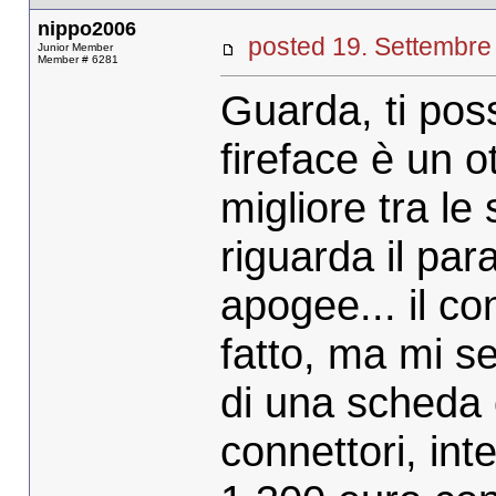
nippo2006
posted 19. Settemb
Junior Member
Member # 6281
Guarda, ti pos
fireface è un o
migliore tra le
riguarda il par
apogee... il co
fatto, ma mi s
di una scheda
connettori, int