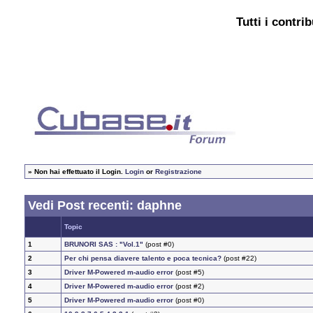
Tutti i contri
»
Non hai effettuato il Login.
Login
or
Registrazione
Vedi Post recenti: daphne
Topic
1
BRUNORI SAS : "Vol.1"
(post #0)
2
Per chi pensa diavere talento e poca tecnica?
(post #22)
3
Driver M-Powered m-audio error
(post #5)
4
Driver M-Powered m-audio error
(post #2)
5
Driver M-Powered m-audio error
(post #0)