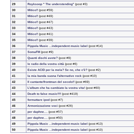
29
Royksoop " The understending"
(post #3)
30
Mitico!!
(post #59)
31
Mitico!!
(post #49)
32
Mitico!!
(post #47)
33
Mitico!!
(post #43)
34
Mitico!!
(post #41)
35
Mitico!!
(post #39)
36
Pippola Music ...independent music label
(post #14)
37
SomaFM
(post #9)
38
Quanti dischi avete?
(post #9)
39
le radio della vostra città
(post #6)
40
Esiste ACID per la mela? Se no, che c'è?
(post #2)
41
la mia banda suona l'alternative rock
(post #10)
42
Il cantante/frontman del secolo!!
(post #69)
43
L'album che ha cambiato la vostra vita!
(post #60)
44
Death to false music!!!!
(post #419)
45
formattare ipod
(post #7)
46
Armonizzazione voci
(post #26)
47
per daphne....
(post #57)
48
per daphne....
(post #50)
49
Pippola Music ...independent music label
(post #13)
50
Pippola Music ...independent music label
(post #10)