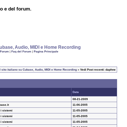
to e del forum.
u Cubase, Audio, MIDI e Home Recording
 Forum
|
Faq del Forum
|
Pagina Principale
il sito italiano su Cubase, Audio, MIDI e Home Recording
» Vedi Post recenti: daphne
Data
08-21-2009
base.it
11-06-2005
 i sistemi
11-05-2005
 i sistemi
11-05-2005
 i sistemi
11-05-2005