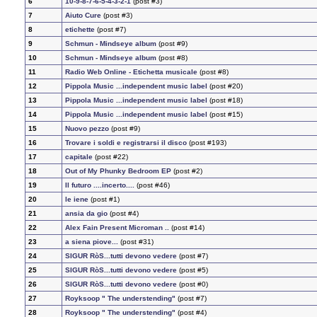
6
10-9-8-7-6-5-4-3-2-1
(post #3)
7
Aiuto Cure
(post #3)
8
etichette
(post #7)
9
Schmun - Mindseye album
(post #9)
10
Schmun - Mindseye album
(post #8)
11
Radio Web Online - Etichetta musicale
(post #8)
12
Pippola Music ...independent music label
(post #20)
13
Pippola Music ...independent music label
(post #18)
14
Pippola Music ...independent music label
(post #15)
15
Nuovo pezzo
(post #9)
16
Trovare i soldi e registrarsi il disco
(post #193)
17
capitale
(post #22)
18
Out of My Phunky Bedroom EP
(post #2)
19
Il futuro ....incerto....
(post #46)
20
le iene
(post #1)
21
ansia da gio
(post #4)
22
Alex Fain Present Microman ..
(post #14)
23
a siena piove...
(post #31)
24
SIGUR RòS...tutti devono vedere
(post #7)
25
SIGUR RòS...tutti devono vedere
(post #5)
26
SIGUR RòS...tutti devono vedere
(post #0)
27
Royksoop " The understending"
(post #7)
28
Royksoop " The understending"
(post #4)