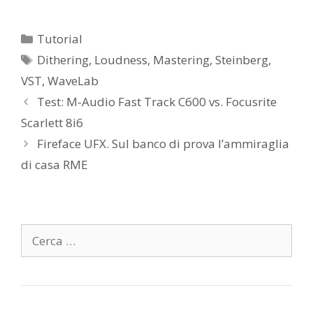
Categorie
Tutorial
Tag
Dithering
,
Loudness
,
Mastering
,
Steinberg
,
VST
,
WaveLab
Test: M-Audio Fast Track C600 vs. Focusrite
Scarlett 8i6
Fireface UFX. Sul banco di prova l’ammiraglia
di casa RME
Ricerca
per: