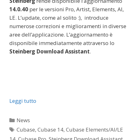
Steinberg
rende disponibile l’aggiornamento
14.0.40
per le versioni Pro, Artist, Elements, AI,
LE. L’update, come al solito :), introduce
numerose correzioni e miglioramenti in diverse
aree dell’applicazione. L’aggiornamento è
disponibile immediatamente attraverso lo
Steinberg Download Assistant
.
Leggi tutto
Categorie
News
Tag
Cubase
,
Cubase 14
,
Cubase Elements/AI/LE
14
,
Cubase Pro
,
Steinberg Download Assistant
,