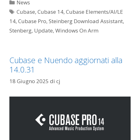
Categorie
News
Tag
Cubase
,
Cubase 14
,
Cubase Elements/AI/LE
14
,
Cubase Pro
,
Steinberg Download Assistant
,
Stenberg
,
Update
,
Windows On Arm
Cubase e Nuendo aggiornati alla
14.0.31
18 Giugno 2025
di
cj