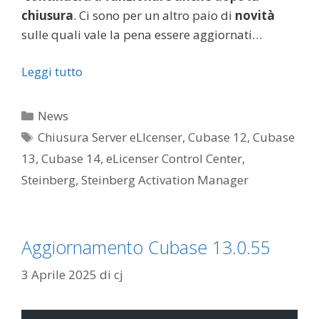
chiusura
. Ci sono per un altro paio di
novità
sulle quali vale la pena essere aggiornati…
Leggi tutto
Categorie
News
Tag
Chiusura Server eLIcenser
,
Cubase 12
,
Cubase
13
,
Cubase 14
,
eLicenser Control Center
,
Steinberg
,
Steinberg Activation Manager
Aggiornamento Cubase 13.0.55
3 Aprile 2025
di
cj