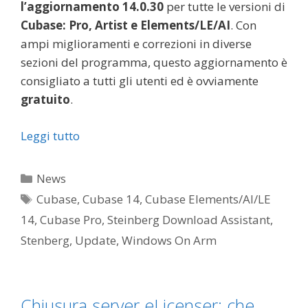
l’aggiornamento 14.0.30
per tutte le versioni di
Cubase: Pro, Artist e Elements/LE/AI
. Con
ampi miglioramenti e correzioni in diverse
sezioni del programma, questo aggiornamento è
consigliato a tutti gli utenti ed è ovviamente
gratuito
.
Leggi tutto
Categorie
News
Tag
Cubase
,
Cubase 14
,
Cubase Elements/AI/LE
14
,
Cubase Pro
,
Steinberg Download Assistant
,
Stenberg
,
Update
,
Windows On Arm
Chiusura server eLicenser: che