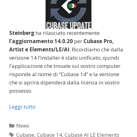
Steinberg
ha rilasciato recentemente
l’aggiornamento 14.0.20
per
Cubase Pro,
Artist e Elements/LE/AI
. Ricordiamo che dalla
versione 14 l’installer è stato unificato, quindi
l’applicazione che trovate sul vostro computer
risponde al nome di “Cubase 14” e la versione
che si aprirà dipenderà dalla licenza in vostro
possesso.
Leggi tutto
Categorie
News
Tag
Cubase
,
Cubase 14
,
Cubase AI LE Elements