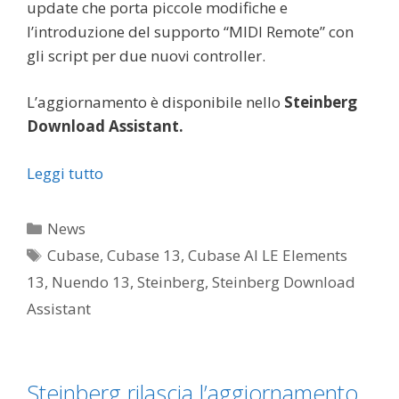
update che porta piccole modifiche e
l’introduzione del supporto “MIDI Remote” con
gli script per due nuovi controller.
L’aggiornamento è disponibile nello
Steinberg
Download Assistant.
Leggi tutto
Categorie
News
Tag
Cubase
,
Cubase 13
,
Cubase AI LE Elements
13
,
Nuendo 13
,
Steinberg
,
Steinberg Download
Assistant
Steinberg rilascia l’aggiornamento