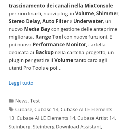
trascinamento dei canali nella MixConsole
per riordinarli, nuovi plug-in
Volume
,
Shimmer
,
Stereo Delay
,
Auto Filter
e
Underwater
, un
nuovo
Media Bay
con gestione delle anteprime
migliorata,
Range Tool
con nuove funzioni. E
poi nuovo
Performance Monitor
, cartella
dedicata ai
Backup
nella cartella progetto, un
plugin per gestire il
Volume
tanto caro agli
utenti Pro Tools e poi…
Leggi tutto
Categorie
News
,
Test
Tag
Cubase
,
Cubase 14
,
Cubase AI LE Elements
13
,
Cubase AI LE Elements 14
,
Cubase Artist 14
,
Steinberg
,
Steinberg Download Assistant
,