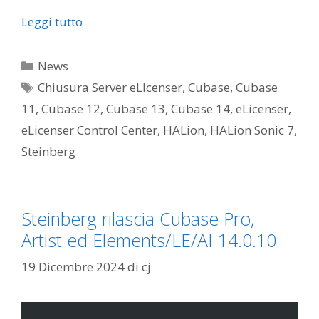
Leggi tutto
Categorie
News
Tag
Chiusura Server eLIcenser
,
Cubase
,
Cubase
11
,
Cubase 12
,
Cubase 13
,
Cubase 14
,
eLicenser
,
eLicenser Control Center
,
HALion
,
HALion Sonic 7
,
Steinberg
Steinberg rilascia Cubase Pro,
Artist ed Elements/LE/AI 14.0.10
19 Dicembre 2024
di
cj