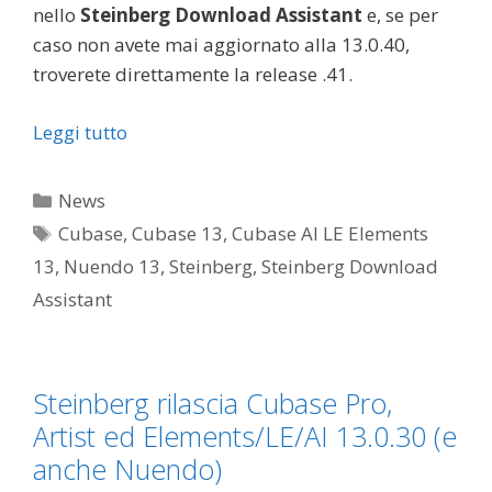
nello
Steinberg Download Assistant
e, se per
caso non avete mai aggiornato alla 13.0.40,
troverete direttamente la release .41.
Leggi tutto
Categorie
News
Tag
Cubase
,
Cubase 13
,
Cubase AI LE Elements
13
,
Nuendo 13
,
Steinberg
,
Steinberg Download
Assistant
Steinberg rilascia Cubase Pro,
Artist ed Elements/LE/AI 13.0.30 (e
anche Nuendo)