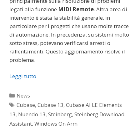
principalmente sulla risoluzione di problemi
legati alla funzione
MIDI Remote
. Altra area di
intervento è stata la stabilità generale, in
particolare per i progetti che usano molte tracce
di automazione. In precedenza, su sistemi molto
sotto stress, potevano verificarsi arresti o
rallentamenti. Questo aggiornamento risolve il
problema.
Leggi tutto
Categorie
News
Tag
Cubase
,
Cubase 13
,
Cubase AI LE Elements
13
,
Nuendo 13
,
Steinberg
,
Steinberg Download
Assistant
,
Windows On Arm