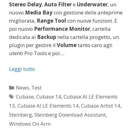
Stereo Delay
,
Auto Filter
e
Underwater
, un
nuovo
Media Bay
con gestione delle anteprime
migliorata,
Range Tool
con nuove funzioni. E
poi nuovo
Performance Monitor
, cartella
dedicata ai
Backup
nella cartella progetto, un
plugin per gestire il
Volume
tanto caro agli
utenti Pro Tools e poi…
Leggi tutto
Categorie
News
,
Test
Tag
Cubase
,
Cubase 14
,
Cubase AI LE Elements
13
,
Cubase AI LE Elements 14
,
Cubase Artist 14
,
Steinberg
,
Steinberg Download Assistant
,
Windows On Arm