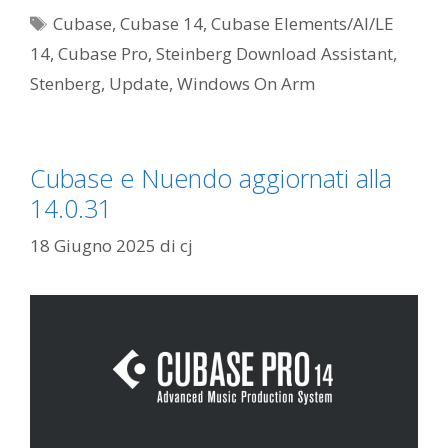
Tag
Cubase
,
Cubase 14
,
Cubase Elements/AI/LE
14
,
Cubase Pro
,
Steinberg Download Assistant
,
Stenberg
,
Update
,
Windows On Arm
Cubase e Nuendo aggiornati alla
14.0.31
18 Giugno 2025
di
cj