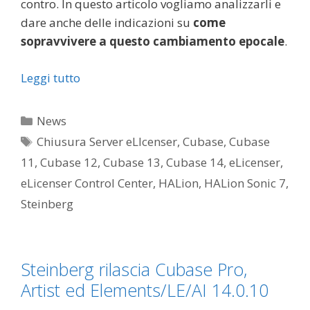
contro. In questo articolo vogliamo analizzarli e
dare anche delle indicazioni su
come
sopravvivere a questo cambiamento epocale
.
Leggi tutto
Categorie
News
Tag
Chiusura Server eLIcenser
,
Cubase
,
Cubase
11
,
Cubase 12
,
Cubase 13
,
Cubase 14
,
eLicenser
,
eLicenser Control Center
,
HALion
,
HALion Sonic 7
,
Steinberg
Steinberg rilascia Cubase Pro,
Artist ed Elements/LE/AI 14.0.10