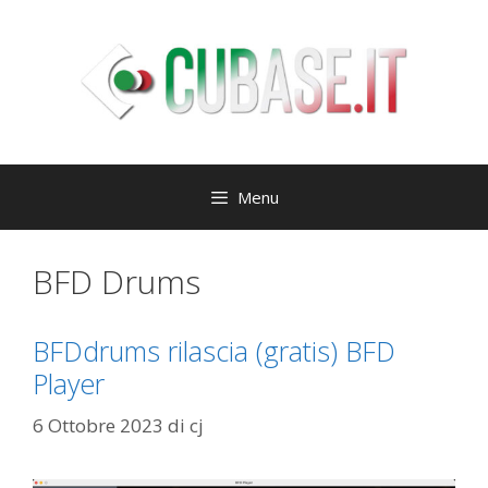
Vai
al
contenuto
Menu
BFD Drums
BFDdrums rilascia (gratis) BFD
Player
6 Ottobre 2023
di
cj