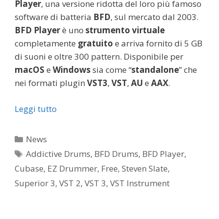
Player
, una versione ridotta del loro più famoso
software di batteria
BFD
, sul mercato dal 2003.
BFD Player
è uno
strumento virtuale
completamente
gratuito
e arriva fornito di 5 GB
di suoni e oltre 300 pattern. Disponibile per
macOS
e
Windows
sia come “
standalone
” che
nei formati plugin
VST3
,
VST
,
AU
e
AAX
.
Leggi tutto
Categorie
News
Tag
Addictive Drums
,
BFD Drums
,
BFD Player
,
Cubase
,
EZ Drummer
,
Free
,
Steven Slate
,
Superior 3
,
VST 2
,
VST 3
,
VST Instrument