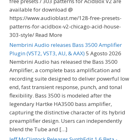
free presets / 303 patterns for AcidBox V2 are
available for download @
https://www.audioblast.me/128-free-presets-
patterns-for-acidbox-v2-chicago-acid-house-
303-style/ Read More
Nembrini Audio releases Bass 3500 Amplifier
Plugin (VST2, VST3, AU, & AAX)
5 Agosto 2026
Nembrini Audio has released the Bass 3500
Amplifier, a complete bass amplification and
recording suite designed to deliver powerful low
end, fast transient response, punch, and tonal
flexibility. Bass 3500 is modeled after the
legendary Hartke HA3500 bass amplifier,
capturing the distinctive character of its hybrid
preamplifier design. Users can independently
blend the Tube and […]
Jeff McClintock Releases SynthEdit 1.6 Beta -