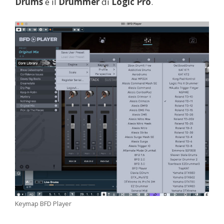
Drums
e il
Drummer
di
Logic Pro
.
Keymap BFD Player