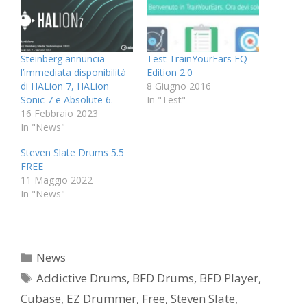
Steinberg annuncia
Test TrainYourEars EQ
l’immediata disponibilità
Edition 2.0
di HALion 7, HALion
8 Giugno 2016
Sonic 7 e Absolute 6.
In "Test"
16 Febbraio 2023
In "News"
Steven Slate Drums 5.5
FREE
11 Maggio 2022
In "News"
Categorie
News
Tag
Addictive Drums
,
BFD Drums
,
BFD Player
,
Cubase
,
EZ Drummer
,
Free
,
Steven Slate
,