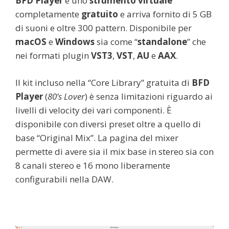
BFD Player
è uno
strumento virtuale
completamente
gratuito
e arriva fornito di 5 GB
di suoni e oltre 300 pattern. Disponibile per
macOS
e
Windows
sia come “
standalone
” che
nei formati plugin
VST3
,
VST
,
AU
e
AAX
.
Il kit incluso nella “Core Library” gratuita di
BFD
Player
(
80’s Lover
) è senza limitazioni riguardo ai
livelli di velocity dei vari componenti. È
disponibile con diversi preset oltre a quello di
base “Original Mix”. La pagina del mixer
permette di avere sia il mix base in stereo sia con
8 canali stereo e 16 mono liberamente
configurabili nella DAW.