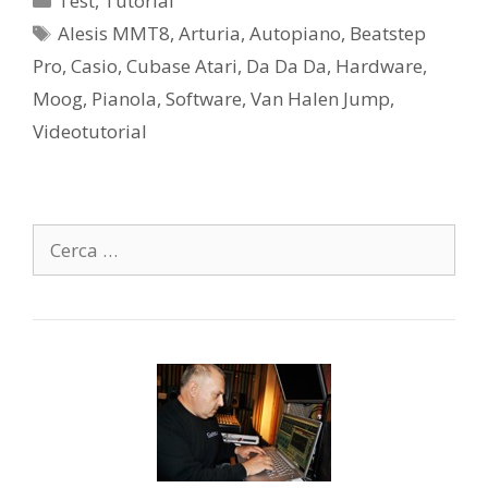
Test
,
Tutorial
Tag
Alesis MMT8
,
Arturia
,
Autopiano
,
Beatstep
Pro
,
Casio
,
Cubase Atari
,
Da Da Da
,
Hardware
,
Moog
,
Pianola
,
Software
,
Van Halen Jump
,
Videotutorial
Ricerca
per: