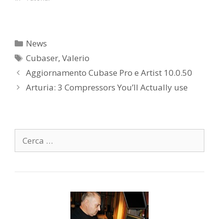
al canale YouTube! :)
Buona Visione!
Cubaser è Valerio
Nigrelli, inizia prestissimo
Categorie
News
a farsi le ossa nei service
Tag
audio scaricando furgoni
Cubaser
,
Valerio
di attrezzature.
Aggiornamento Cubase Pro e Artist 10.0.50
Appassionato di home
recording lavora nel
Arturia: 3 Compressors You’ll Actually use
campo…
Ricerca
per: