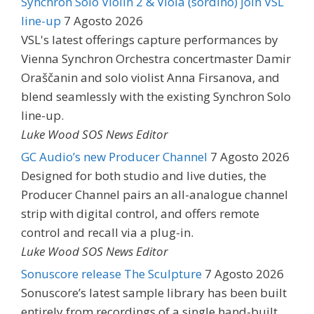
Synchron Solo Violin 2 & Viola (sordino) join VSL
line-up
7 Agosto 2026
VSL's latest offerings capture performances by
Vienna Synchron Orchestra concertmaster Damir
Oraščanin and solo violist Anna Firsanova, and
blend seamlessly with the existing Synchron Solo
line-up.
Luke Wood SOS News Editor
GC Audio’s new Producer Channel
7 Agosto 2026
Designed for both studio and live duties, the
Producer Channel pairs an all-analogue channel
strip with digital control, and offers remote
control and recall via a plug-in.
Luke Wood SOS News Editor
Sonuscore release The Sculpture
7 Agosto 2026
Sonuscore’s latest sample library has been built
entirely from recordings of a single hand-built