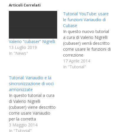
Articoli Correlati
Tutorial YouTube: usare
le funzioni Variaudio di
Cubase
In questo nuovo tutorial
a cura di Valerio Nigrelli
Valerio “cubaser” Nigrelli
(cubaser) verrà descritto
13 Luglio 2019
come usare le funzioni di
In "News"
correzione
dell'intonazione integrate
17 Aprile 2014
in Cubase e che vanno
In "Tutorial"
sotto il nome di
Tutorial: Variaudio e la
Variaudio. iscrivetevi al
sincronizzazione di voci
canale YouTube! :)
armonizzate
Buona Visione!
In questo tutorial a cura
Cubaser è Valerio
di Valerio Nigrelli
Nigrelli, inizia prestissimo
(cubaser) viene descritto
a farsi le ossa nei service
come usare Variaudio
audio scaricando…
per la corretta
sincronizzare di voci
3 Maggio 2014
armonizzate. iscrivetevi
In "Tutorial"