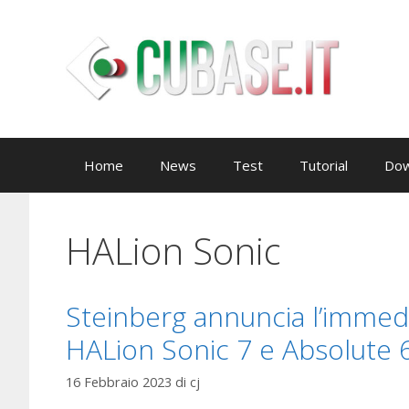
Vai
al
contenuto
Home
News
Test
Tutorial
Dow
HALion Sonic
Steinberg annuncia l’immedia
HALion Sonic 7 e Absolute 6
16 Febbraio 2023
di
cj