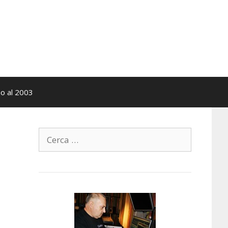
no al 2003
Ricerca
per: