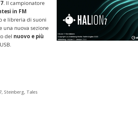
 7
. Il campionatore
ntesi in FM
 e libreria di suoni
 e una nuova sezione
rto del
nuovo e più
 USB.
7
,
Steinberg
,
Tales