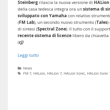
Steinberg
rilascia la nuova versione di
HALion
della casa tedesca integra ora un
sistema di si
sviluppato con Yamaha
con relativo strumento
(
FM Lab
), un secondo nuovo strumento (
Tales
)
di sintesi (
Spectral Zone
). Il tutto con il suppo
recente sistema di licenze
libero da chiavetta
(
cj)
Leggi tutto
Categorie
News
Tag
FM 7
,
HALion
,
HALion 7
,
HALion Sonic
,
HALion Sonic 