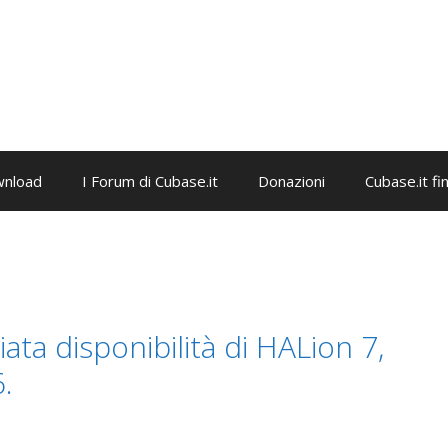
nload
I Forum di Cubase.it
Donazioni
Cubase.it fi
ta disponibilità di HALion 7,
.