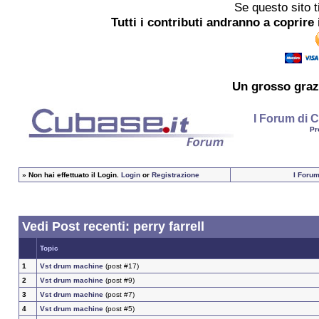
Se questo sito t
Tutti i contributi andranno a coprire 
Un grosso
graz
I Forum di C
Pr
»
Non hai effettuato il Login.
Login
or
Registrazione
I Forum
Vedi Post recenti: perry farrell
Topic
1
Vst drum machine
(post #17)
2
Vst drum machine
(post #9)
3
Vst drum machine
(post #7)
4
Vst drum machine
(post #5)