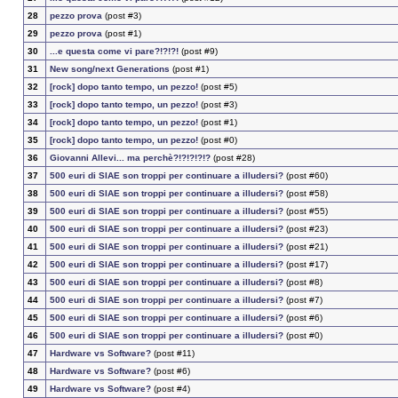
28
pezzo prova
(post #3)
29
pezzo prova
(post #1)
30
...e questa come vi pare?!?!?!
(post #9)
31
New song/next Generations
(post #1)
32
[rock] dopo tanto tempo, un pezzo!
(post #5)
33
[rock] dopo tanto tempo, un pezzo!
(post #3)
34
[rock] dopo tanto tempo, un pezzo!
(post #1)
35
[rock] dopo tanto tempo, un pezzo!
(post #0)
36
Giovanni Allevi... ma perchè?!?!?!?!?
(post #28)
37
500 euri di SIAE son troppi per continuare a illudersi?
(post #60)
38
500 euri di SIAE son troppi per continuare a illudersi?
(post #58)
39
500 euri di SIAE son troppi per continuare a illudersi?
(post #55)
40
500 euri di SIAE son troppi per continuare a illudersi?
(post #23)
41
500 euri di SIAE son troppi per continuare a illudersi?
(post #21)
42
500 euri di SIAE son troppi per continuare a illudersi?
(post #17)
43
500 euri di SIAE son troppi per continuare a illudersi?
(post #8)
44
500 euri di SIAE son troppi per continuare a illudersi?
(post #7)
45
500 euri di SIAE son troppi per continuare a illudersi?
(post #6)
46
500 euri di SIAE son troppi per continuare a illudersi?
(post #0)
47
Hardware vs Software?
(post #11)
48
Hardware vs Software?
(post #6)
49
Hardware vs Software?
(post #4)