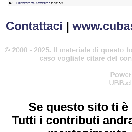
50
Hardware vs Software?
(post #3)
Contattaci
|
www.cubas
© 2000 - 2025. Il materiale di questo fo
caso vogliate citare del co
Power
UBB.cl
Se questo sito ti è
Tutti i contributi andr