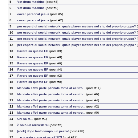
5
Vst drum machine
(post #3)
6
Vst drum machine
(post #0)
7
cover personal jesus
(post #5)
8
cover personal jesus
(post #2)
9
per esperti di social network: quale player mettere nel sito del proprio gruppo?
(
10
per esperti di social network: quale player mettere nel sito del proprio gruppo?
(
11
per esperti di social network: quale player mettere nel sito del proprio gruppo?
(
12
per esperti di social network: quale player mettere nel sito del proprio gruppo?
(
13
Parere su questo EP
(post #9)
14
Parere su questo EP
(post #8)
15
Parere su questo EP
(post #6)
16
Parere su questo EP
(post #4)
17
Parere su questo EP
(post #2)
18
Parere su questo EP
(post #0)
19
Mandata effeti parte pannata torna al centro...
(post #11)
20
Mandata effeti parte pannata torna al centro...
(post #6)
21
Mandata effeti parte pannata torna al centro...
(post #4)
22
Mandata effeti parte pannata torna al centro...
(post #2)
23
Mandata effeti parte pannata torna al centro...
(post #0)
24
Chi sa fa...
(post #1)
25
è solo un arrivederci
(post #5)
26
[rock] dopo tanto tempo, un pezzo!
(post #10)
27
...e questa come vi pare?!?!?!
(post #12)