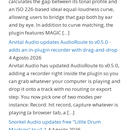
calculates the gap between its tonal profile and
an ISO 226-based ideal equal-loudness curve,
allowing users to bridge that gap both by ear
and by eye. In addition to curve matching, the
plugin features MAGIC […]
Arvital Audio updates AudioRoute to v0.5.0 -
adds an in-plugin recorder with drag-and-drop
4 Agosto 2026
Arvital Audio has updated AudioRoute to v0.5.0,
adding a recorder right inside the plugin so you
can grab whatever your computer is playing and
drop it onto a track with no routing or export
step. You now pick one of two modes per
instance: Record: hit record, capture whatever is
playing (a browser tab, a […]
Snorkel Audio updates free "Little Drum
Machine" to v1.1
4 Agosto 2026