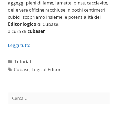
aggeggi pieni di lame, lamette, pinze, cacciavite,
delle vere officine racchiuse in pochi centimetri
cubici: scopriamo insieme le potenzialità del
Editor logico
di Cubase.
a cura di
cubaser
Leggi tutto
Categorie
Tutorial
Tag
Cubase
,
Logical Editor
Ricerca
per: