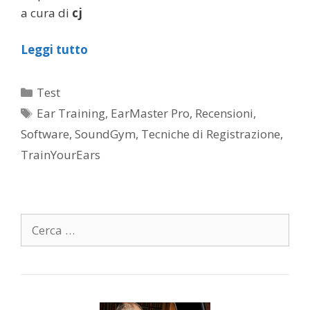
a cura di
cj
Leggi tutto
Categorie
Test
Tag
Ear Training
,
EarMaster Pro
,
Recensioni
,
Software
,
SoundGym
,
Tecniche di Registrazione
,
TrainYourEars
Ricerca
per: