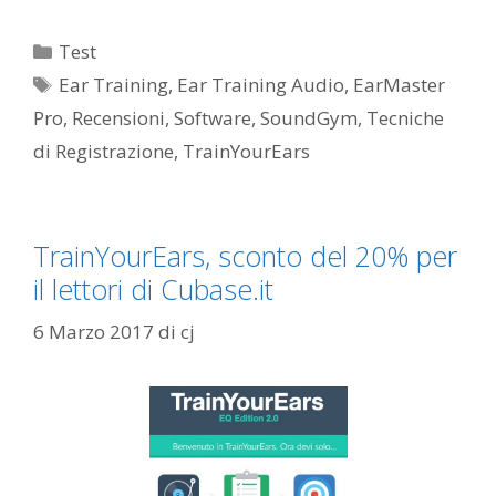
Categorie
Test
Tag
Ear Training
,
Ear Training Audio
,
EarMaster
Pro
,
Recensioni
,
Software
,
SoundGym
,
Tecniche
di Registrazione
,
TrainYourEars
TrainYourEars, sconto del 20% per
il lettori di Cubase.it
6 Marzo 2017
di
cj