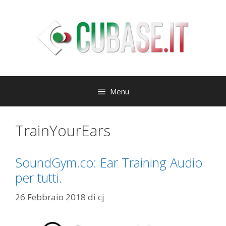
Vai
al
contenuto
Menu
TrainYourEars
SoundGym.co: Ear Training Audio
per tutti.
26 Febbraio 2018
di
cj