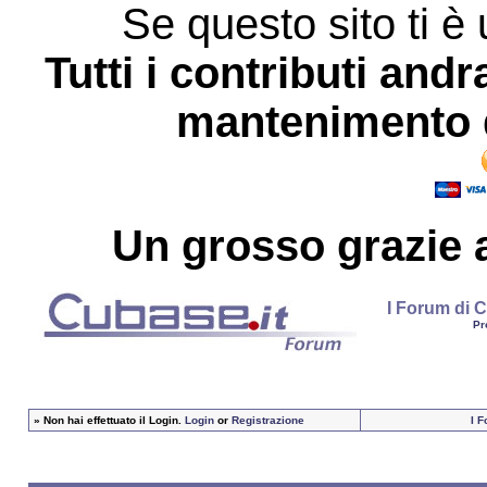
Se questo sito ti è 
Tutti i contributi andr
mantenimento d
Un grosso
grazie
a
I Forum di C
Pr
»
Non hai effettuato il Login.
Login
or
Registrazione
I F