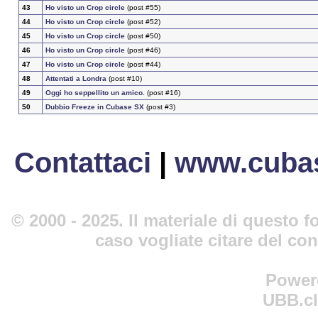
43
Ho visto un Crop circle
(post #55)
44
Ho visto un Crop circle
(post #52)
45
Ho visto un Crop circle
(post #50)
46
Ho visto un Crop circle
(post #46)
47
Ho visto un Crop circle
(post #44)
48
Attentati a Londra
(post #10)
49
Oggi ho seppellito un amico.
(post #16)
50
Dubbio Freeze in Cubase SX
(post #3)
Contattaci
|
www.cubas
© 2000 - 2025. Il materiale di questo fo
caso vogliate citare del co
Power
UBB.cl