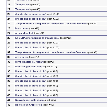
21
Tutto per voi
(post #5)
22
Tutto per voi
(post #3)
23
il testo che ci piace di piu'
(post #114)
24
il testo che ci piace di piu'
(post #113)
25
Trasportere un Arrangiamento completo su un altro Computer
(post #3)
26
invio pezzo
(post #4)
27
prova alice link
(post #4)
28
La VERA informazione la trovate qui...
(post #12)
29
il testo che ci piace di piu'
(post #107)
30
il testo che ci piace di piu'
(post #105)
31
Trasportere un Arrangiamento completo su un altro Computer
(post #1)
32
invio pezzo
(post #2)
33
Diritti d'autore su Mozart
(post #3)
34
Nuova legge sulla droga
(post #115)
35
il testo che ci piace di piu'
(post #97)
36
il testo che ci piace di piu'
(post #95)
37
il testo che ci piace di piu'
(post #94)
38
il testo che ci piace di piu'
(post #89)
39
il testo che ci piace di piu'
(post #88)
40
il testo che ci piace di piu'
(post #80)
41
Nuova legge sulla droga
(post #45)
42
Ho visto un Crop circle
(post #68)