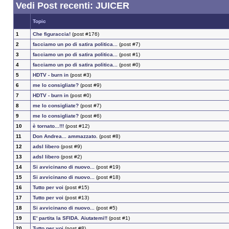
Vedi Post recenti: JUICER
Topic
1
Che figuraccia!
(post #176)
2
facciamo un po di satira politica...
(post #7)
3
facciamo un po di satira politica...
(post #1)
4
facciamo un po di satira politica...
(post #0)
5
HDTV - burn in
(post #3)
6
me lo consigliate?
(post #9)
7
HDTV - burn in
(post #0)
8
me lo consigliate?
(post #7)
9
me lo consigliate?
(post #6)
10
è tornato...!!!
(post #12)
11
Don Andrea... ammazzato.
(post #8)
12
adsl libero
(post #9)
13
adsl libero
(post #2)
14
Si avvicinano di nuovo...
(post #19)
15
Si avvicinano di nuovo...
(post #18)
16
Tutto per voi
(post #15)
17
Tutto per voi
(post #13)
18
Si avvicinano di nuovo...
(post #5)
19
E' partita la SFIDA. Aiutatemi!!
(post #1)
20
Tutto per voi
(post #8)