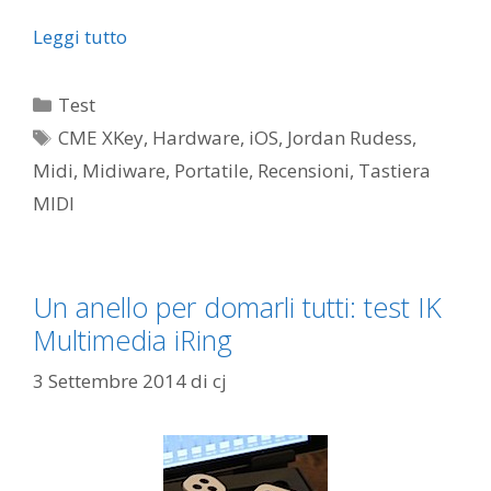
Leggi tutto
Categorie
Test
Tag
CME XKey
,
Hardware
,
iOS
,
Jordan Rudess
,
Midi
,
Midiware
,
Portatile
,
Recensioni
,
Tastiera
MIDI
Un anello per domarli tutti: test IK
Multimedia iRing
3 Settembre 2014
di
cj