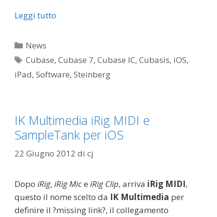
Leggi tutto
Categorie
News
Tag
Cubase
,
Cubase 7
,
Cubase IC
,
Cubasis
,
iOS
,
iPad
,
Software
,
Steinberg
IK Multimedia iRig MIDI e
SampleTank per iOS
22 Giugno 2012
di
cj
Dopo
iRig
,
iRig Mic
e
iRig Clip
, arriva
iRig MIDI
,
questo il nome scelto da
IK Multimedia
per
definire il ?missing link?, il collegamento