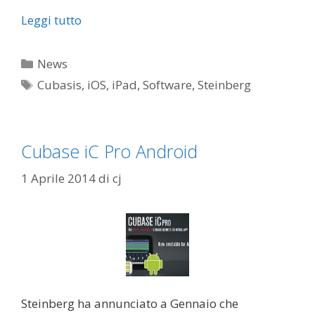
Leggi tutto
Categorie
News
Tag
Cubasis
,
iOS
,
iPad
,
Software
,
Steinberg
Cubase iC Pro Android
1 Aprile 2014
di
cj
Steinberg ha annunciato a Gennaio che