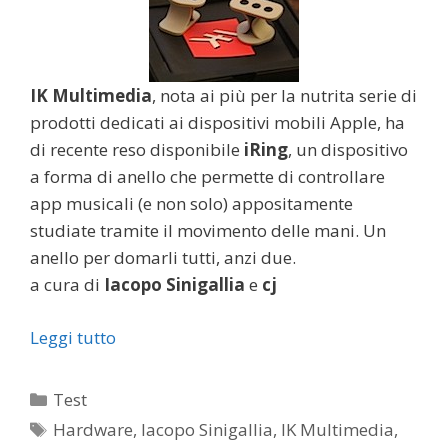
IK Multimedia
, nota ai più per la nutrita serie di
prodotti dedicati ai dispositivi mobili Apple, ha
di recente reso disponibile
iRing
, un dispositivo
a forma di anello che permette di controllare
app musicali (e non solo) appositamente
studiate tramite il movimento delle mani. Un
anello per domarli tutti, anzi due.
a cura di
Iacopo
Sinigallia
e
cj
Leggi tutto
Categorie
Test
Tag
Hardware
,
Iacopo Sinigallia
,
IK Multimedia
,