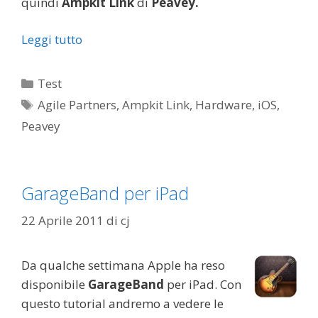
quindi
Ampkit Link
di
Peavey.
Leggi tutto
Categorie
Test
Tag
Agile Partners
,
Ampkit Link
,
Hardware
,
iOS
,
Peavey
GarageBand per iPad
22 Aprile 2011
di
cj
Da qualche settimana Apple ha reso
disponibile
GarageBand
per iPad. Con
questo tutorial andremo a vedere le