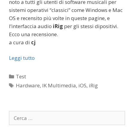
noto a tutti gli utenti di software musicali per
sistemi operativi “classici” come Windows e Mac
OS e recensito più volte in queste pagine, e
l’interfaccia audio
iRig
per gli stessi dipositivi.
Ecco una recensione.
a cura di
cj
Leggi tutto
Categorie
Test
Tag
Hardware
,
IK Multimedia
,
iOS
,
iRig
Ricerca
per: