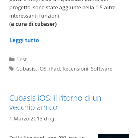
progetto, sono state aggiunte nella 1.5 altre
interessanti funzioni:
(
a cura di cubaser)
Leggi tutto
Categorie
Test
Tag
Cubasis
,
iOS
,
iPad
,
Recensioni
,
Software
Cubasis iOS: il ritorno di un
vecchio amico
1 Marzo 2013
di
cj
Dalla fine degli anni ’90, per un